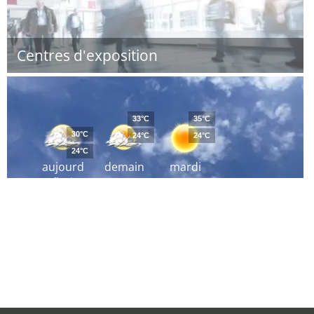
Centres d'exposition
33°C
35°C
30°C
24°C
24°C
24°C
aujourd
demain
mardi
´hui