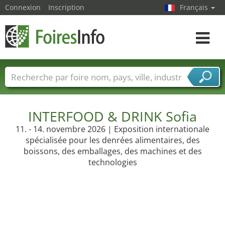
Connexion
Inscription
Français
Toggle
navigat
Foire noms
Pays
Villes
Secteurs de foire
Secteurs du fournisseur de services
INTERFOOD & DRINK Sofia
11. - 14. novembre 2026 | Exposition internationale
spécialisée pour les denrées alimentaires, des
boissons, des emballages, des machines et des
technologies