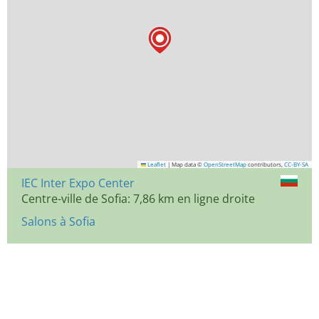
Leaflet
|
Map data ©
OpenStreetMap
contributors,
CC-BY-SA
IEC Inter Expo Center
Centre-ville de Sofia: 7,86 km en ligne droite
Salons à Sofia