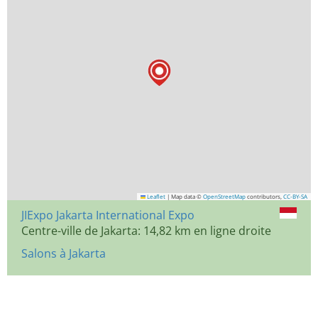
Leaflet
|
Map data ©
OpenStreetMap
contributors,
CC-BY-SA
JIExpo Jakarta International Expo
Centre-ville de Jakarta: 14,82 km en ligne droite
Salons à Jakarta