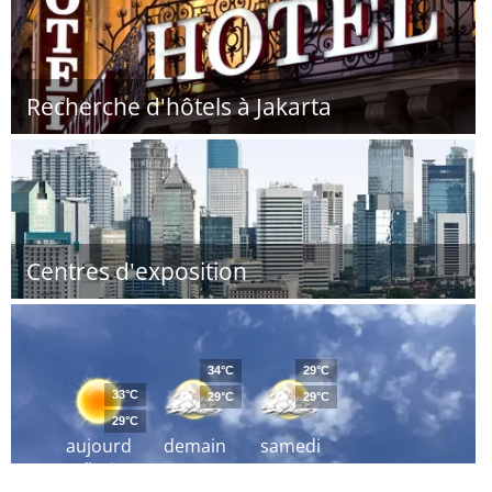
Recherche d'hôtels à Jakarta
Centres d'exposition
34°C
29°C
33°C
29°C
29°C
29°C
aujourd
demain
samedi
´hui