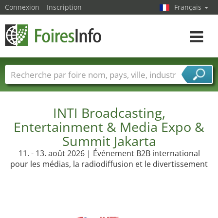
Connexion
Inscription
Français
Toggle
navigat
Foire noms
Pays
Villes
Secteurs de foire
Secteurs du fournisseur de services
INTI Broadcasting,
Entertainment & Media Expo &
Summit Jakarta
11. - 13. août 2026 | Événement B2B international
pour les médias, la radiodiffusion et le divertissement