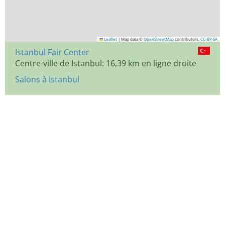
Leaflet
|
Map data ©
OpenStreetMap
contributors,
CC-BY-SA
Istanbul Fair Center
Centre-ville de Istanbul: 16,39 km en ligne droite
Salons à Istanbul