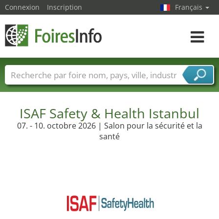
Connexion
Inscription
Français
Toggle
navigat
Foire noms
Pays
Villes
Secteurs de foire
Secteurs du fournisseur de services
ISAF Safety & Health Istanbul
07. - 10. octobre 2026 | Salon pour la sécurité et la
santé