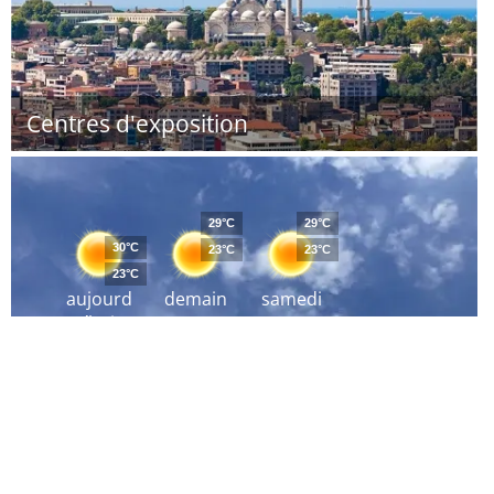
Centres d'exposition
29°C
29°C
30°C
23°C
23°C
23°C
aujourd
demain
samedi
´hui