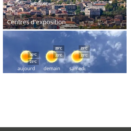
Centres d'exposition
29°C
29°C
30°C
23°C
23°C
23°C
aujourd
demain
samedi
´hui