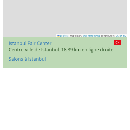
Leaflet
|
Map data ©
OpenStreetMap
contributors,
CC-BY-SA
Istanbul Fair Center
Centre-ville de Istanbul: 16,39 km en ligne droite
Salons à Istanbul