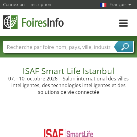
Connexion
Inscription
Français
Toggle
navigat
Foire noms
Pays
Villes
Secteurs de foire
Secteurs du fournisseur de services
ISAF Smart Life Istanbul
07. - 10. octobre 2026 | Salon international des villes
intelligentes, des technologies intelligentes et des
solutions de vie connectée