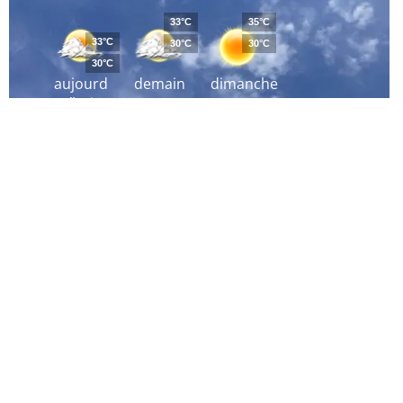
33°C
35°C
33°C
30°C
30°C
30°C
aujourd
demain
dimanche
´hui