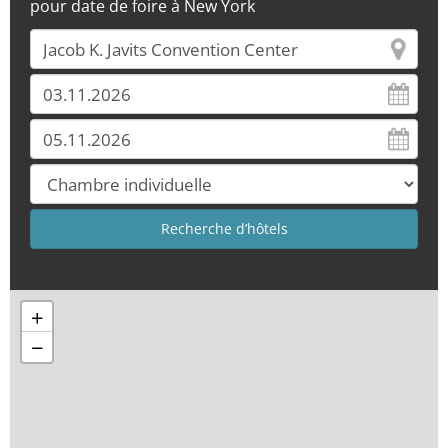
pour date de foire à New York
+
−