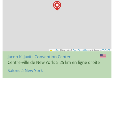
Leaflet
|
Map data ©
OpenStreetMap
contributors,
CC-BY-SA
Jacob K. Javits Convention Center
Centre-ville de New York: 5,25 km en ligne droite
Salons à New York