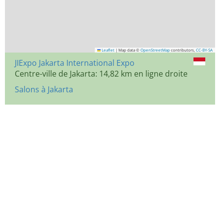
Leaflet
|
Map data ©
OpenStreetMap
contributors,
CC-BY-SA
JIExpo Jakarta International Expo
Centre-ville de Jakarta: 14,82 km en ligne droite
Salons à Jakarta