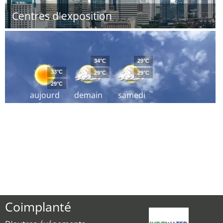
Centres d'exposition
34°C
29°C
33°C
29°C
29°C
29°C
aujourd
demain
samedi
´hui
Coimplanté