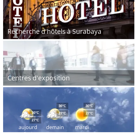
Recherche d'hôtels à Surabaya
Centres d'exposition
30°C
30°C
30°C
27°C
27°C
27°C
aujourd
demain
mardi
´hui