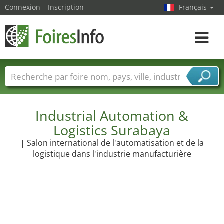
Connexion
Inscription
Français
Toggle
navigat
Foire noms
Pays
Villes
Secteurs de foire
Secteurs du fournisseur de services
Industrial Automation &
Logistics Surabaya
| Salon international de l'automatisation et de la
logistique dans l'industrie manufacturière