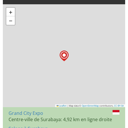
+
−
Leaflet
|
Map data ©
OpenStreetMap
contributors,
CC-BY-SA
Grand City Expo
Centre-ville de Surabaya: 4,92 km en ligne droite