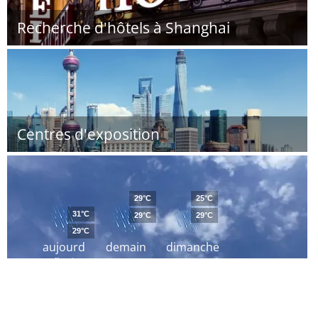
Recherche d'hôtels à Shanghai
Centres d'exposition
29°C
25°C
31°C
29°C
29°C
29°C
aujourd
demain
dimanche
´hui