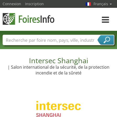
Connexion
Inscription
Français
Toggle
navigat
Foire noms
Pays
Villes
Secteurs de foire
Secteurs du fournisseur de services
Intersec Shanghai
| Salon international de la sécurité, de la protection
incendie et de la sûreté