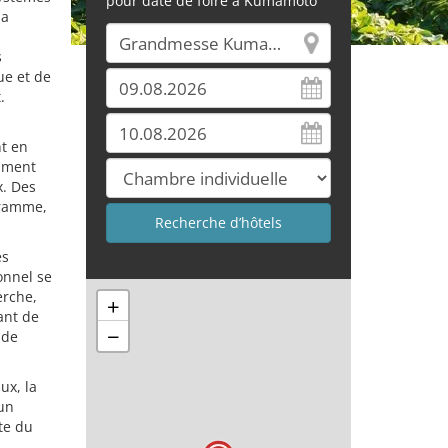
pour date de foire à Kumamoto
la
s
ue et de
.
t en
omment
x. Des
gramme,
es
onnel se
erche,
+
ant de
−
 de
ux, la
un
te du