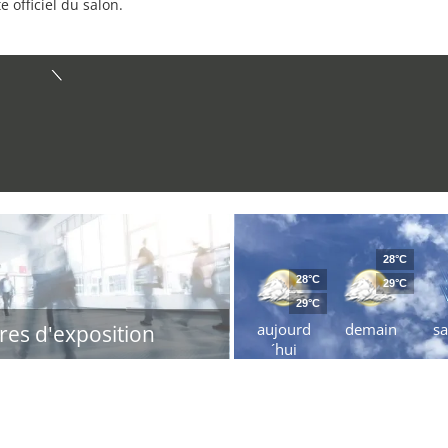
e officiel du salon.
28°C
28°C
29°C
29°C
aujourd
demain
s
res d'exposition
´hui