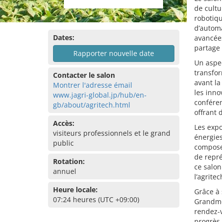
de cultu
robotiqu
d’automa
Dates:
avancées
partage 
Rapporter nouvelle date
Un aspec
transfor
Contacter le salon
avant la
Montrer l'adresse émail
les inno
www.jagri-global.jp/hub/en-
confére
gb/about/agritech.html
offrant 
Accès:
Les expo
visiteurs professionnels et le grand
énergies
public
compose 
de repré
Rotation:
ce salon
annuel
l’agrite
Heure locale:
Grâce à 
07:24 heures (UTC +09:00)
Grandme
rendez-v
progrès 