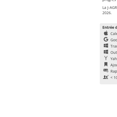
La J-AGR
2026.
Entrée d
Cal
Goo
Tra
Out
Yah
Ajo
Rap
< 1