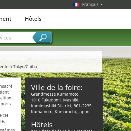
Français
ement
Hôtels
vices
gente à Tokyo/Chiba
Ville de la foire:
onsacré
tient
Grandmesse Kumamoto,
sition
1010 Fukudomi, Mashiki,
sports.
Kamimashiki District, 861-2235
ns
Kumamoto, Kumamoto, Japon
 TECH
le.
Hôtels
systèmes