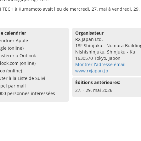
I TECH à Kumamoto avait lieu de mercredi, 27. mai à vendredi, 29.
e calendrier
Organisateur
RX Japan Ltd.
endrier Apple
18F Shinjuku - Nomura Building
gle (online)
Nishishinjuku, Shinjuku - Ku
nsférer à Outlook
1630570 Tōkyō, Japon
look.com (online)
Montrer l'adresse émail
oo (online)
www.rxjapan.jp
uter à la Liste de Suivi
Éditions antérieures:
pel par mail
27. - 29. mai 2026
000 personnes intéressées