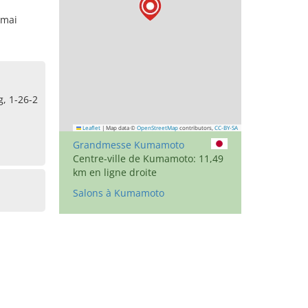
 mai
, 1-26-2
Leaflet
|
Map data ©
OpenStreetMap
contributors,
CC-BY-SA
Grandmesse Kumamoto
Centre-ville de Kumamoto: 11,49
km en ligne droite
Salons à Kumamoto