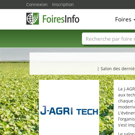
Connexion
Inscription
Foires
Foire noms
Pays
| Salon des derniè
La J-AG
aux tech
chaque 
moderne 
L'événem
l’organi
s’est im
Le salon