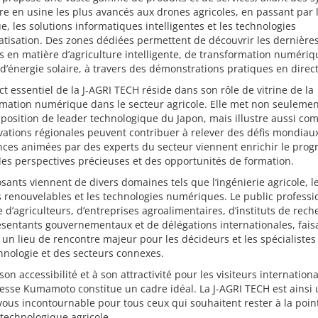
re en usine les plus avancés aux drones agricoles, en passant par 
e, les solutions informatiques intelligentes et les technologies
tisation. Des zones dédiées permettent de découvrir les dernière
 en matière d’agriculture intelligente, de transformation numériq
d’énergie solaire, à travers des démonstrations pratiques en direct
t essentiel de la J-AGRI TECH réside dans son rôle de vitrine de la
mation numérique dans le secteur agricole. Elle met non seulemen
 position de leader technologique du Japon, mais illustre aussi c
vations régionales peuvent contribuer à relever des défis mondiau
nces animées par des experts du secteur viennent enrichir le pro
des perspectives précieuses et des opportunités de formation.
sants viennent de divers domaines tels que l’ingénierie agricole, l
 renouvelables et les technologies numériques. Le public professi
d’agriculteurs, d’entreprises agroalimentaires, d’instituts de rech
sentants gouvernementaux et de délégations internationales, fais
 un lieu de rencontre majeur pour les décideurs et les spécialistes
chnologie et des secteurs connexes.
son accessibilité et à son attractivité pour les visiteurs internationa
sse Kumamoto constitue un cadre idéal. La J-AGRI TECH est ainsi 
ous incontournable pour tous ceux qui souhaitent rester à la poin
technologique agricole.