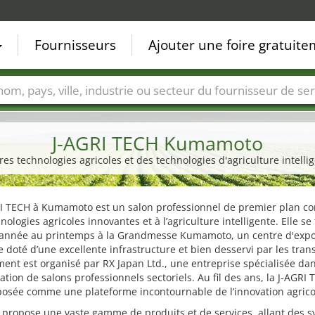
Fournisseurs
Ajouter une foire gratuit
Villes
Secteurs de foire
Secteurs du fournisseur de ser
J-AGRI TECH Kumamoto
res technologies agricoles et des technologies d'agriculture intelli
RI TECH à Kumamoto est un salon professionnel de premier plan c
nologies agricoles innovantes et à l’agriculture intelligente. Elle se 
année au printemps à la Grandmesse Kumamoto, un centre d'expo
doté d’une excellente infrastructure et bien desservi par les tran
ent est organisé par RX Japan Ltd., une entreprise spécialisée da
sation de salons professionnels sectoriels. Au fil des ans, la J-AGRI
posée comme une plateforme incontournable de l’innovation agrico
 propose une vaste gamme de produits et de services, allant des 