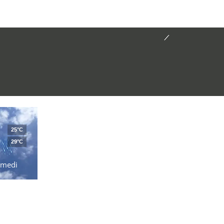
25°C
29°C
amedi