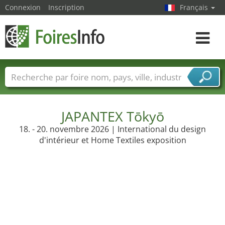
Connexion
Inscription
Français
Toggle
navigat
Foire noms
Pays
Villes
Secteurs de foire
Secteurs du fournisseur de services
JAPANTEX Tōkyō
18. - 20. novembre 2026 | International du design
d'intérieur et Home Textiles exposition