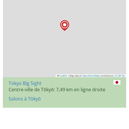
Leaflet
|
Map data ©
OpenStreetMap
contributors,
CC-BY-SA
Tokyo Big Sight
Centre-ville de Tōkyō: 7,49 km en ligne droite
Salons à Tōkyō