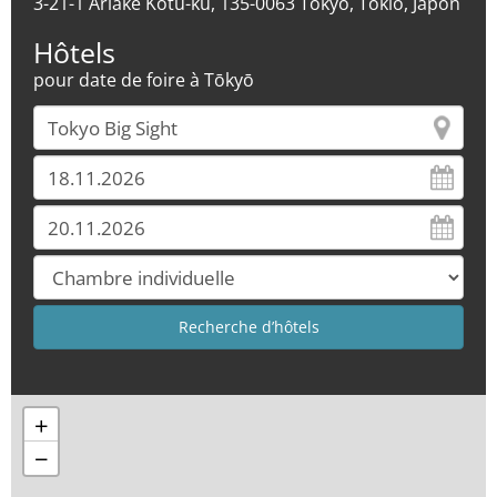
3-21-1 Ariake Kotu-ku, 135-0063 Tōkyō, Tokio, Japon
Hôtels
pour date de foire à Tōkyō
+
−