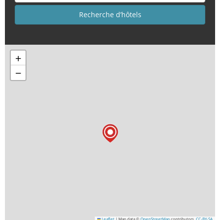
+
−
Leaflet
|
Map data ©
OpenStreetMap
contributors,
CC-BY-SA