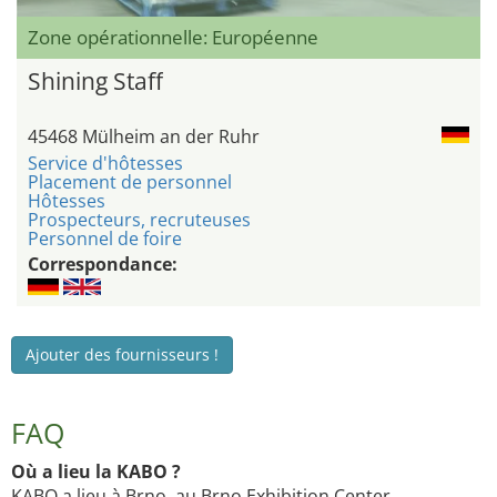
Zone opérationnelle: Européenne
Shining Staff
45468 Mülheim an der Ruhr
Service d'hôtesses
Placement de personnel
Hôtesses
Prospecteurs, recruteuses
Personnel de foire
Correspondance:
Ajouter des fournisseurs !
FAQ
Où a lieu la KABO ?
KABO a lieu à Brno, au Brno Exhibition Center.