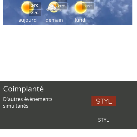
24°C
21°C
21°C
21°C
aujourd
demain
lundi
´hui
Coimplanté
D'autres événements
simultanés
STYL