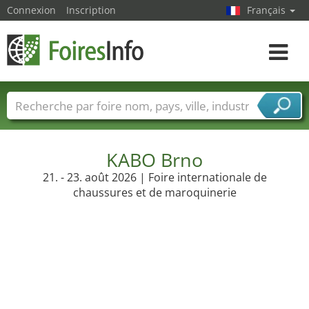
Connexion
Inscription
Français
Toggle
navigat
Foire noms
Pays
Villes
Secteurs de foire
Secteurs du fournisseur de services
KABO Brno
21. - 23. août 2026 | Foire internationale de
chaussures et de maroquinerie