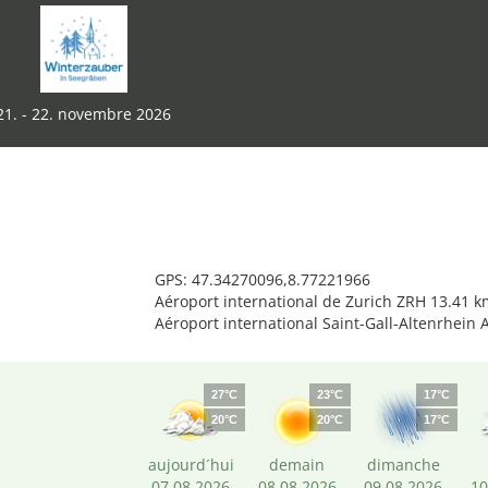
21. - 22. novembre 2026
GPS: 47.34270096,8.77221966
Aéroport international de Zurich ZRH 13.41 k
Aéroport international Saint-Gall-Altenrhein
27°C
23°C
17°C
20°C
20°C
17°C
aujourd´hui
demain
dimanche
07.08.2026
08.08.2026
09.08.2026
10