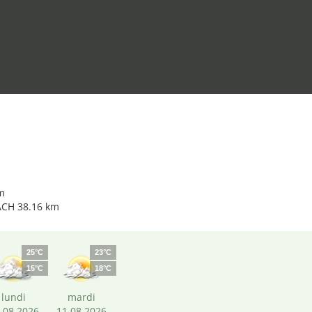
m
 ACH 38.16 km
25°C
23°C
15°C
18°C
lundi
mardi
.08.2026
11.08.2026