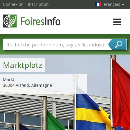
Connexion
Inscription
Français
Toggle
navigat
Foire noms
Pays
Villes
Secteurs de foire
Secteurs du fournisseur de services
Marktplatz
Markt
36304 Alsfeld, Allemagne