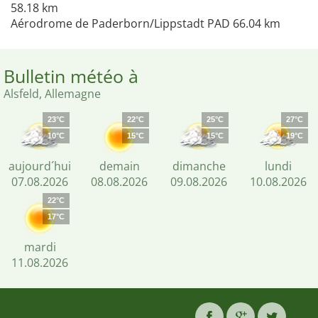
58.18 km
Aérodrome de Paderborn/Lippstadt PAD 66.04 km
Bulletin météo à
Alsfeld, Allemagne
23°C
22°C
25°C
27°C
10°C
15°C
15°C
19°C
aujourd´hui
demain
dimanche
lundi
07.08.2026
08.08.2026
09.08.2026
10.08.2026
22°C
17°C
mardi
11.08.2026