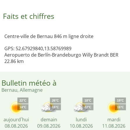
Faits et chiffres
Centre-ville de Bernau 846 m ligne droite
GPS: 52.67929840,13.58769989
Aeropuerto de Berlín-Brandeburgo Willy Brandt BER
22.86 km
Bulletin météo à
Bernau, Allemagne
22°C
26°C
18°C
19°C
14°C
16°C
22°C
15°C
aujourd´hui
demain
lundi
mardi
08.08.2026
09.08.2026
10.08.2026
11.08.2026