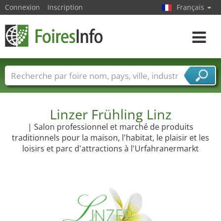
Connexion
Inscription
Français
Toggle
navigat
Foire noms
Pays
Villes
Secteurs de foire
Secteurs du fournisseur de services
Linzer Frühling Linz
| Salon professionnel et marché de produits
traditionnels pour la maison, l'habitat, le plaisir et les
loisirs et parc d'attractions à l'Urfahranermarkt