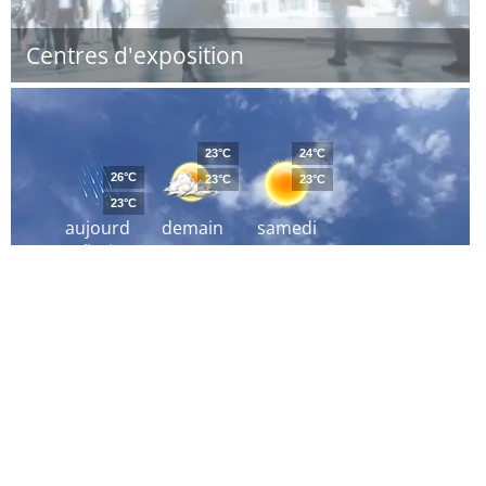
Centres d'exposition
23°C
24°C
26°C
23°C
23°C
23°C
aujourd
demain
samedi
´hui