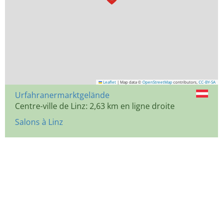
Leaflet
|
Map data ©
OpenStreetMap
contributors,
CC-BY-SA
Urfahranermarktgelände
Centre-ville de Linz: 2,63 km en ligne droite
Salons à Linz