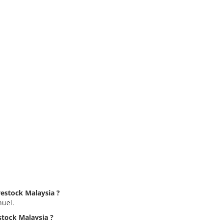
ivestock Malaysia ?
nuel.
estock Malaysia ?