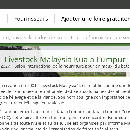
Fournisseurs
Ajouter une foire gratuit
Villes
Secteurs de foire
Secteurs du fournisseur de ser
Livestock Malaysia Kuala Lumpur
t 2027 | Salon international de la nourriture pour animaux, du bétai
a création en 2001, "Livestock Malaysia" s'est établie comme une f
isée de renommée internationale, dédiée aux domaines des alimen
 de l'élevage et de la viande. Son nom souligne son importance ce
griculture et l'élevage en Malaisie.
ée annuellement au cœur de Kuala Lumpur, au Kuala Lumpur Con
KLCC), cette foire attire en tant que point de rencontre dynamique
onnels de toute l'Asie et au-delà. Elle est organisée par Informa M
 Sdn Bhd, spécialiste de l'organisation de foires spécialisées.