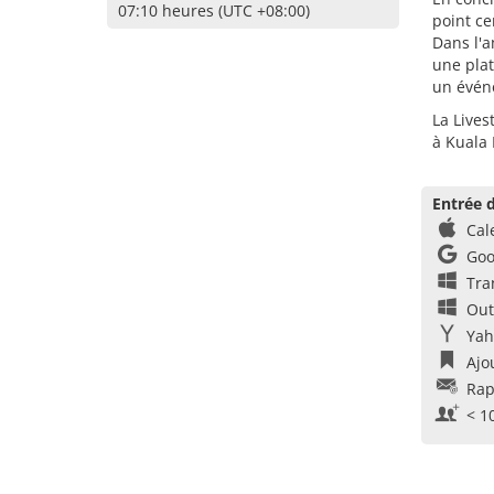
07:10 heures (UTC +08:00)
point ce
Dans l'
une plat
un évén
La Lives
à Kuala
Entrée d
Cal
Goo
Tra
Out
Yah
Ajo
Rap
< 1