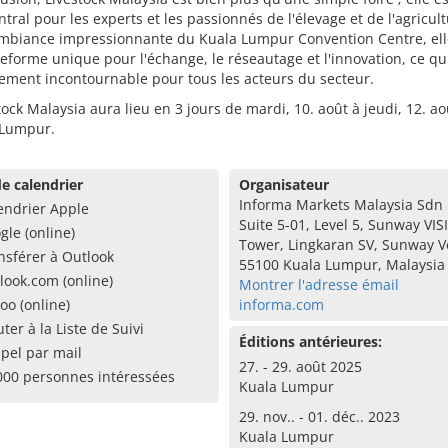
ntral pour les experts et les passionnés de l'élevage et de l'agricult
ambiance impressionnante du Kuala Lumpur Convention Centre, elle
eforme unique pour l'échange, le réseautage et l'innovation, ce qui
ement incontournable pour tous les acteurs du secteur.
tock Malaysia aura lieu en 3 jours de mardi, 10. août à jeudi, 12. a
 Lumpur.
e calendrier
Organisateur
Informa Markets Malaysia Sdn
endrier Apple
Suite 5-01, Level 5, Sunway VIS
gle (online)
Tower, Lingkaran SV, Sunway Ve
nsférer à Outlook
55100 Kuala Lumpur, Malaysia
look.com (online)
Montrer l'adresse émail
oo (online)
informa.com
uter à la Liste de Suivi
Éditions antérieures:
pel par mail
27. - 29. août 2025
000 personnes intéressées
Kuala Lumpur
29. nov.. - 01. déc.. 2023
Kuala Lumpur