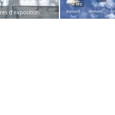
29°C
aujourd
demain
di
res d'exposition
´hui