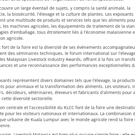
 couvre un large éventail de sujets, y compris la santé animale, la
e, la biosécurité, l'élevage et la culture de plantes. Les exposants
nt une multitude de produits et services tels que les aliments pou
 les machines agricoles, les équipements de traitement de la vian
gies d'emballage, tous étroitement liés à l'économie malaisienne e
ion agricole.
 fort de la foire est la diversité de ses événements accompagnateu
t des séminaires techniques, le forum international sur l'élevage
es Malaysian Livestock Industry Awards, offrant à la fois un transf
sances et une reconnaissance des performances exceptionnelles d
sants représentent divers domaines tels que l'élevage, la product
ts pour animaux et la transformation des aliments. Les visiteurs, i
s, décideurs, vétérinaires, éleveurs et fabricants d'aliments pour
 cette diversité sectorielle.
ion centrale et l'accessibilité du KLCC font de la foire une destinati
te pour les visiteurs nationaux et internationaux. La combinaison d
ue urbaine de Kuala Lumpur avec le monde agricole rend la foire
genre.
usion, Livestock Malaysia est bien plus qu'une simple foire ; elle e