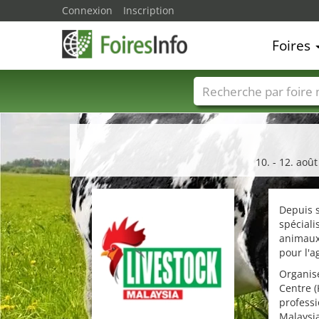
Connexion
Inscription
Foires
Foire noms
Pays
10. - 12. aoû
Depuis s
spécial
animaux,
pour l'a
Organis
Centre (
professi
Malaysia