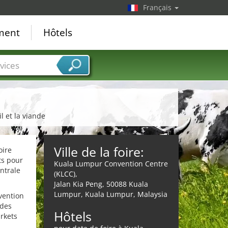
Français
ement
Hôtels
vices
l et la viande
Ville de la foire:
oire
ts pour
Kuala Lumpur Convention Centre
ntrale
(KLCC),
Jalan Kia Peng, 50088 Kuala
Lumpur, Kuala Lumpur, Malaysia
vention
 des
Hôtels
arkets