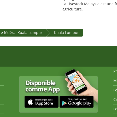
La Livestock Malaysia est une f
agriculture.
ire fédéral Kuala Lumpur
Kuala Lumpur
P
M
Fo
Ca
Lo