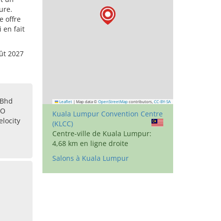
ure.
 offre
 en fait
oût 2027
 Bhd
Leaflet
|
Map data ©
OpenStreetMap
contributors,
CC-BY-SA
IO
Kuala Lumpur Convention Centre
locity
(KLCC)
Centre-ville de Kuala Lumpur:
4,68 km en ligne droite
Salons à Kuala Lumpur