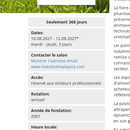
La foire
pharmaci
présente
Seulement 368 jours
animaux,
technolo
Dates:
orientat
10.08.2027 - 12.08.2027*
mardi - jeudi, 3 jours
Un point
notammen
Contacter le salon
remise d
Montrer l'adresse émail
connais
www.livestockmalaysia.com
secteur.
Accès:
Les expo
réservé aux visiteurs professionnels
d'alimen
acheteur
Rotation:
reflètent
annuel
La posit
attrayan
Année de fondation:
dynamiq
2001
en son 
Heure locale:
En concl