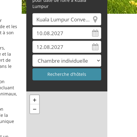
pour date de foire à Kuala
Lumpur
r
de et les
t à son
rs,
 et la
ert de
ans le
ion
ncluant
 animaux,
+
−
on
e la
 unique
st un