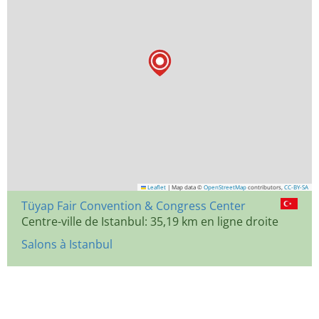
Leaflet
|
Map data ©
OpenStreetMap
contributors,
CC-BY-SA
Tüyap Fair Convention & Congress Center
Centre-ville de Istanbul: 35,19 km en ligne droite
Salons à Istanbul