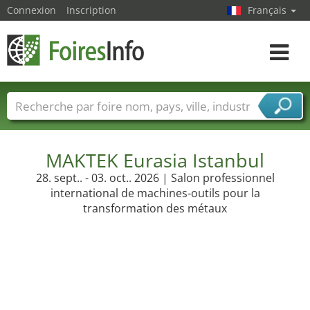
Connexion
Inscription
Français
Toggle
navigat
Foire noms
Pays
Villes
Secteurs de foire
Secteurs du fournisseur de services
MAKTEK Eurasia Istanbul
28. sept.. - 03. oct.. 2026 | Salon professionnel
international de machines-outils pour la
transformation des métaux