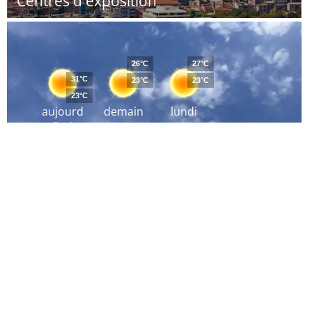
Centres d'exposition
26°C
27°C
31°C
23°C
23°C
23°C
aujourd
demain
lundi
´hui