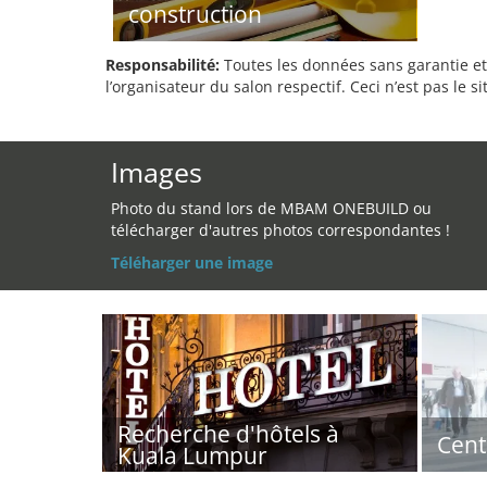
construction
Responsabilité:
Toutes les données sans garantie et 
l’organisateur du salon respectif. Ceci n’est pas le sit
Images
Photo du stand lors de MBAM ONEBUILD ou
télécharger d'autres photos correspondantes !
Téléharger une image
Recherche d'hôtels à
Cent
Kuala Lumpur