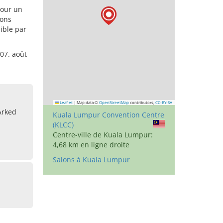
pour un
ions
ible par
07. août
Leaflet
|
Map data ©
OpenStreetMap
contributors,
CC-BY-SA
 Arked
Kuala Lumpur Convention Centre
(KLCC)
Centre-ville de Kuala Lumpur:
4,68 km en ligne droite
Salons à Kuala Lumpur