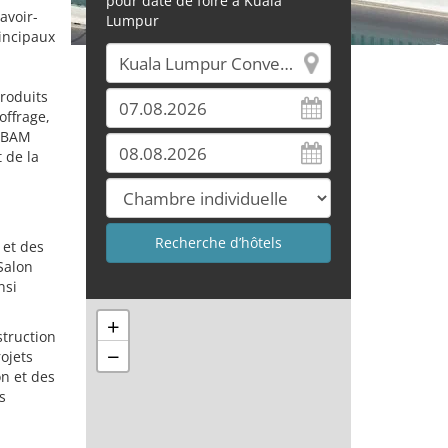
pour date de foire à Kuala
avoir-
Lumpur
rincipaux
roduits
offrage,
 MBAM
 de la
 et des
Salon
nsi
+
struction
−
ojets
on et des
s