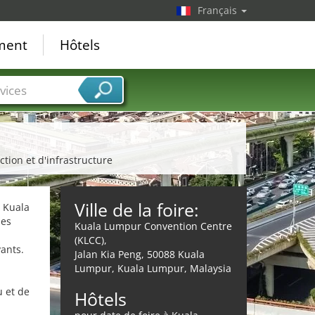
Français
ement
Hôtels
vices
tion et d'infrastructure
Ville de la foire:
u Kuala
des
Kuala Lumpur Convention Centre
(KLCC),
vants.
Jalan Kia Peng, 50088 Kuala
Lumpur, Kuala Lumpur, Malaysia
u et de
Hôtels