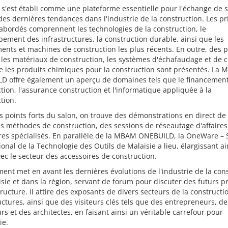
 s'est établi comme une plateforme essentielle pour l'échange de s
 des dernières tendances dans l'industrie de la construction. Les p
bordés comprennent les technologies de la construction, le
ement des infrastructures, la construction durable, ainsi que les
nts et machines de construction les plus récents. En outre, des p
 les matériaux de construction, les systèmes d'échafaudage et de c
e les produits chimiques pour la construction sont présentés. La
D offre également un aperçu de domaines tels que le financement
tion, l'assurance construction et l'informatique appliquée à la
tion.
s points forts du salon, on trouve des démonstrations en direct de
s méthodes de construction, des sessions de réseautage d'affaires
res spécialisés. En parallèle de la MBAM ONEBUILD, la OneWare – 
ional de la Technologie des Outils de Malaisie a lieu, élargissant ai
avec le secteur des accessoires de construction.
ent met en avant les dernières évolutions de l'industrie de la con
sie et dans la région, servant de forum pour discuter des futurs pr
tructure. Il attire des exposants de divers secteurs de la constructi
uctures, ainsi que des visiteurs clés tels que des entrepreneurs, de
rs et des architectes, en faisant ainsi un véritable carrefour pour
ie.