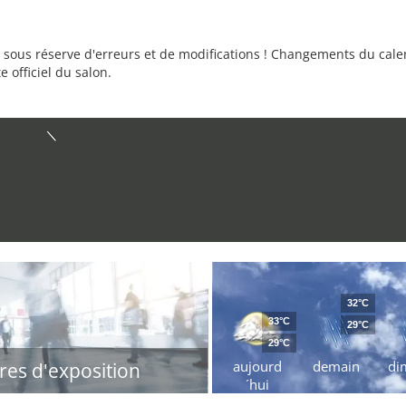
sous réserve d'erreurs et de modifications ! Changements du calend
e officiel du salon.
32°C
33°C
29°C
29°C
aujourd
demain
di
res d'exposition
´hui