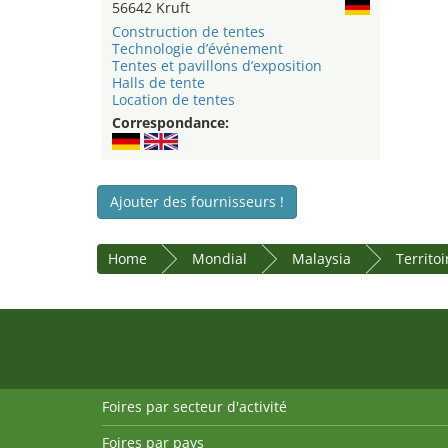
56642 Kruft
Construction de tentes
Technologie d’événement
Tentes et pavillons d’exposition
Halls de tente
Location de tentes
Correspondance:
Ajouter des fournisseurs !
Home
Mondial
Malaysia
Territo
Foires par secteur d'activité
Foires par pays