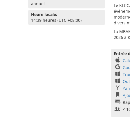
annuel
Le KLCC,
événemen
Heure locale:
modernes
14:39 heures (UTC +08:00)
divers m
La MBAM 
2026 à 
Entrée d
Cal
Goo
Tra
Out
Yah
Ajo
Rap
< 1