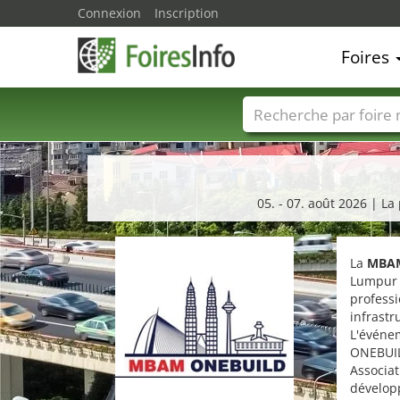
Connexion
Inscription
Foires
Foire noms
Pays
05. - 07. août 2026 | L
La
MBA
Lumpur 
professi
infrastr
L'événe
ONEBUIL
Associat
dévelop