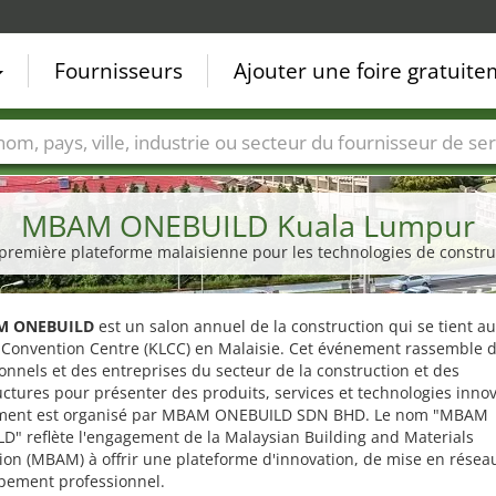
Fournisseurs
Ajouter une foire gratuit
Villes
Secteurs de foire
Secteurs du fournisseur de ser
MBAM ONEBUILD Kuala Lumpur
a première plateforme malaisienne pour les technologies de construc
M ONEBUILD
est un salon annuel de la construction qui se tient a
Convention Centre (KLCC) en Malaisie. Cet événement rassemble 
onnels et des entreprises du secteur de la construction et des
uctures pour présenter des produits, services et technologies inno
ment est organisé par MBAM ONEBUILD SDN BHD. Le nom "MBAM
D" reflète l'engagement de la Malaysian Building and Materials
ion (MBAM) à offrir une plateforme d'innovation, de mise en résea
pement professionnel.