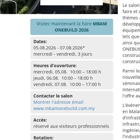
Le salon
faire et
thèmes a
Visitez maintenant la foire
MBAM
développ
ONEBUILD 2026
équipeme
tels que
Dates:
ainsi qu
05.08.2026 - 07.08.2026*
ONEBUIL
mercredi - vendredi, 3 jours
construc
construc
Heures d’ouverture:
Parmi le
mercredi, 05.08. 10:00 – 18:00 h
nouvelle
jeudi, 06.08. 10:00 – 18:00 h
séminai
vendredi, 07.08. 10:00 – 17:00 h
Internat
Contacter le salon
l'offre 
Montrer l'adresse émail
L'événem
www.mbamonebuild.com.my
en Malai
d'infras
Accès:
infrastr
réservé aux visiteurs professionnels
ingénieu
l'industr
Rotation: