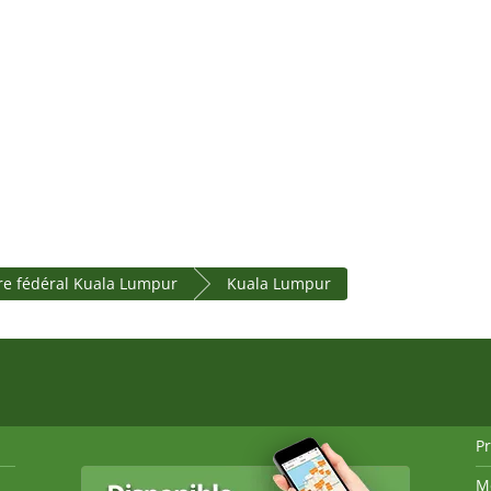
ire fédéral Kuala Lumpur
Kuala Lumpur
P
M