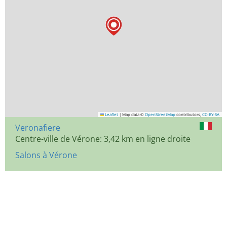
Leaflet
|
Map data ©
OpenStreetMap
contributors,
CC-BY-SA
Veronafiere
Centre-ville de Vérone: 3,42 km en ligne droite
Salons à Vérone