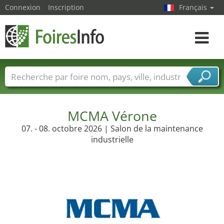
Connexion
Inscription
Français
Toggle
navigat
Foire noms
Pays
Villes
Secteurs de foire
Secteurs du fournisseur de services
MCMA Vérone
07. - 08. octobre 2026 | Salon de la maintenance
industrielle