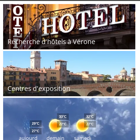
Recherche d'hôtels à Vérone
Centres d'exposition
33°C
32°C
29°C
27°C
27°C
27°C
aujourd
demain
samedi