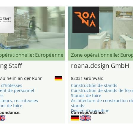
opérationnelle: Européenne
Zone opérationnelle: Eur
ng Staff
roana.design GmbH
Mülheim an der Ruhr
82031 Grünwald
 d'hôtesses
Construction de stands
ent de personnel
Construction de stands de foir
es
Stands de foire
cteurs, recruteuses
Architecture de construction d
el de foire
stands
Design d’exposition
pondance:
Correspondance: