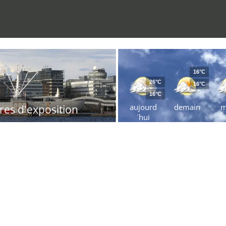
16°C
26°C
16°C
16°C
aujourd
demain
m
res d'exposition
´hui