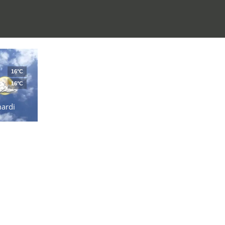
16°C
16°C
ardi