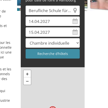
pour date de foire à Hambourg
r de
e
ts et
our les
ionnelle
ici une
que
 et les
+
ionnels
r des
−
 qui
dustrie