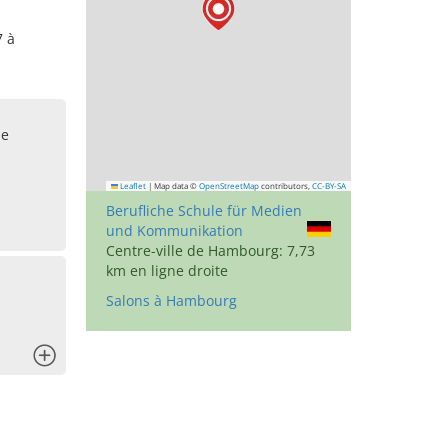
7 à
le
Leaflet
|
Map data ©
OpenStreetMap
contributors,
CC-BY-SA
Berufliche Schule für Medien
und Kommunikation
Centre-ville de Hambourg: 7,73
km en ligne droite
Salons à Hambourg
x