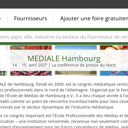
Fournisseurs
Ajouter une foire gratuit
Villes
Secteurs de foire
Secteurs du fournisseur de ser
MEDIALE Hambourg
14. - 15. avril 2027 | La conférence de presse du Nord
ALE de Hambourg, fondé en 2009, est le congrès médiatique centr
es professionnels dans le nord de l'Allemagne. Organisé par le Fo
e l'École de Médias de Hambourg e.V., il a lieu chaque année à l
 établi comme un point de rencontre incontournable pour tous ceux
éressés par le secteur dynamique de l'industrie médiatique.
de ce congrès important est l'École Professionnelle des Médias et d
cation – une institution renommée, reconnue non seulement co
sement d'enseignement pour les futurs concepteurs de médias, mai