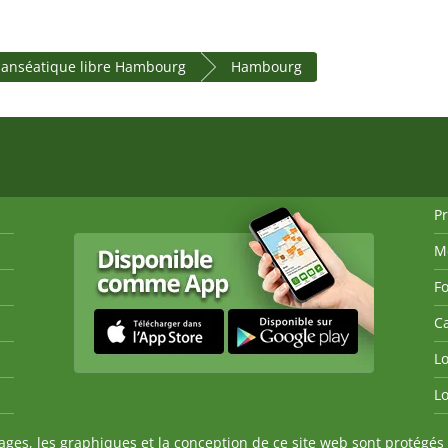
 hanséatique libre Hambourg
Hambourg
P
M
Fo
Ca
Lo
Lo
es, les graphiques et la conception de ce site web sont protégés 