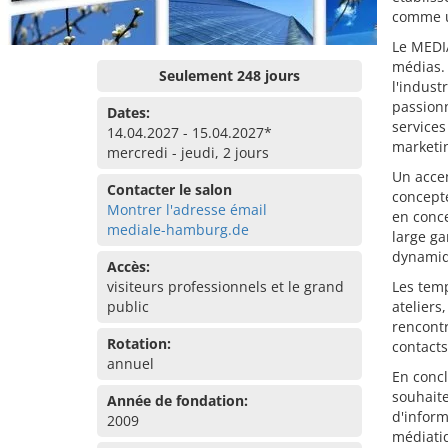
comme un
Le MEDIA
médias.
Seulement 248 jours
l'indust
passionn
Dates:
services
14.04.2027 - 15.04.2027*
marketi
mercredi - jeudi, 2 jours
Un accen
Contacter le salon
concepte
Montrer l'adresse émail
en conce
mediale-hamburg.de
large ga
dynamiq
Accès:
visiteurs professionnels et le grand
Les temp
public
ateliers
rencontr
Rotation:
contacts
annuel
En conc
souhait
Année de fondation:
d'inform
2009
médiati