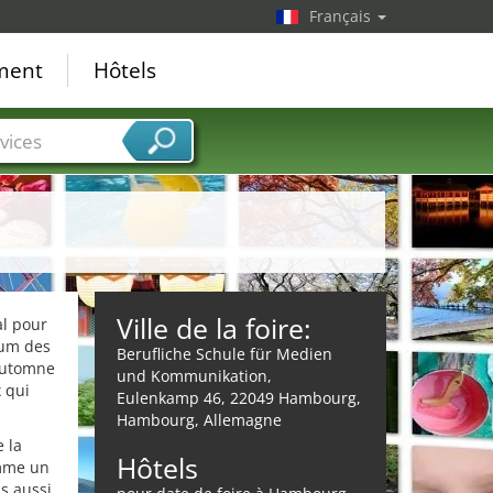
Français
ement
Hôtels
vices
Ville de la foire:
al pour
rum des
Berufliche Schule für Medien
'automne
und Kommunikation,
 qui
Eulenkamp 46, 22049 Hambourg,
Hambourg, Allemagne
e la
Hôtels
mme un
s aussi