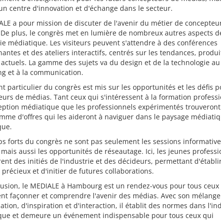
 centre d'innovation et d'échange dans le secteur.
LE a pour mission de discuter de l'avenir du métier de concepteu
 De plus, le congrès met en lumière de nombreux autres aspects d
rie médiatique. Les visiteurs peuvent s'attendre à des conférences
antes et des ateliers interactifs, centrés sur les tendances, produi
 actuels. La gamme des sujets va du design et de la technologie au
ng et à la communication.
t particulier du congrès est mis sur les opportunités et les défis p
urs de médias. Tant ceux qui s'intéressent à la formation profess
ption médiatique que les professionnels expérimentés trouveront 
mme d'offres qui les aideront à naviguer dans le paysage médiati
ue.
s forts du congrès ne sont pas seulement les sessions informatives
, mais aussi les opportunités de réseautage. Ici, les jeunes profess
ent des initiés de l'industrie et des décideurs, permettant d'établi
 précieux et d'initier de futures collaborations.
lusion, le MEDIALE à Hambourg est un rendez-vous pour tous ceux
ent façonner et comprendre l'avenir des médias. Avec son mélange
ation, d'inspiration et d'interaction, il établit des normes dans l'in
que et demeure un événement indispensable pour tous ceux qui