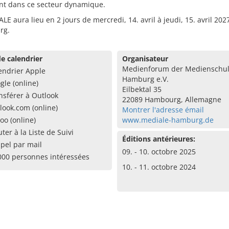
ent dans ce secteur dynamique.
LE aura lieu en 2 jours de mercredi, 14. avril à jeudi, 15. avril 202
rg.
e calendrier
Organisateur
Medienforum der Medienschu
endrier Apple
Hamburg e.V.
gle (online)
Eilbektal 35
nsférer à Outlook
22089 Hambourg, Allemagne
look.com (online)
Montrer l'adresse émail
oo (online)
www.mediale-hamburg.de
uter à la Liste de Suivi
Éditions antérieures:
pel par mail
09. - 10. octobre 2025
000 personnes intéressées
10. - 11. octobre 2024