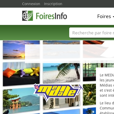
Connexion
Inscription
Foires
Foire noms
Pays
Le MEDI
les jeun
Médias d
et s'est
sont int
Le lieu 
Communi
établis