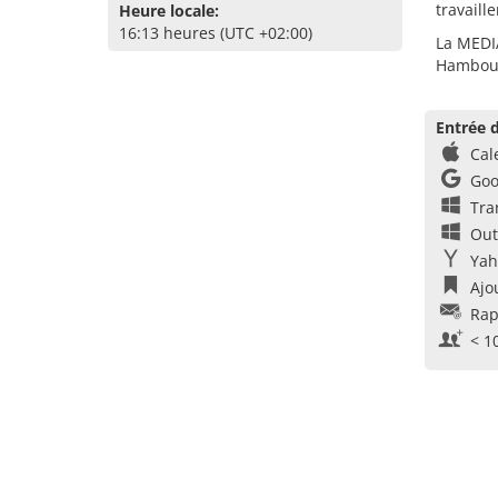
travaill
Heure locale:
16:13 heures (UTC +02:00)
La MEDIA
Hambou
Entrée d
Cal
Goo
Tra
Out
Yah
Ajo
Rap
< 1