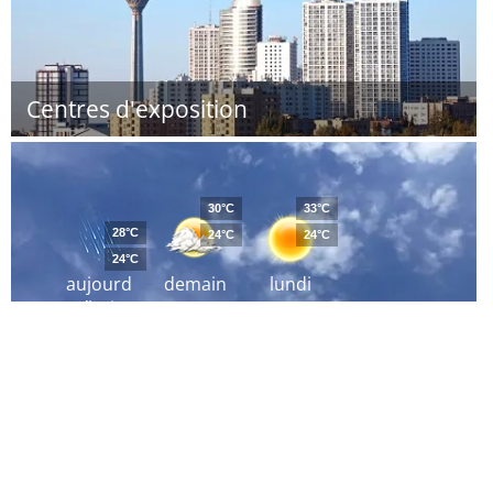
Centres d'exposition
30°C
33°C
28°C
24°C
24°C
24°C
aujourd
demain
lundi
´hui