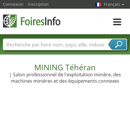
Connexion
Inscription
Français
Toggle
navigat
Foire noms
Pays
Villes
Secteurs de foire
Secteurs du fournisseur de services
MINING Téhéran
| Salon professionnel de l'exploitation minière, des
machines minières et des équipements connexes