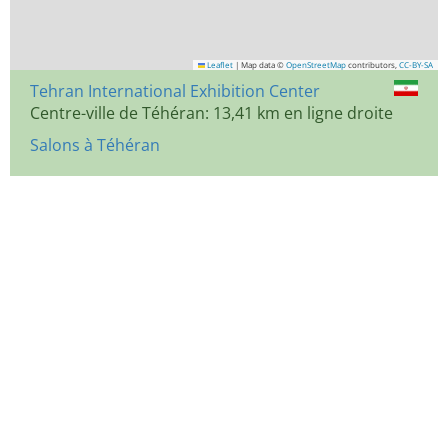
Leaflet
|
Map data ©
OpenStreetMap
contributors,
CC-BY-SA
Tehran International Exhibition Center
Centre-ville de Téhéran: 13,41 km en ligne droite
Salons à Téhéran