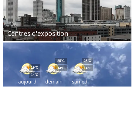
Centres d'exposition
25°C
28°C
19°C
14°C
14°C
14°C
aujourd
demain
samedi
´hui