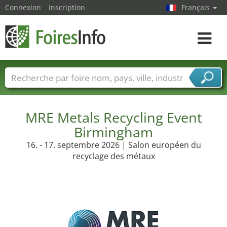
Connexion
Inscription
Français
Toggle
navigat
Foire noms
Pays
Villes
Secteurs de foire
Secteurs du fournisseur de services
MRE Metals Recycling Event
Birmingham
16. - 17. septembre 2026 | Salon européen du
recyclage des métaux