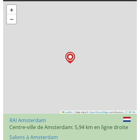
+
−
Leaflet
|
Map data ©
OpenStreetMap
contributors,
CC-BY-SA
RAI Amsterdam
Centre-ville de Amsterdam: 5,94 km en ligne droite
Salons à Amsterdam