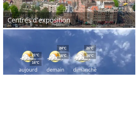
Centres d'exposition
24°C
26°C
21°C
16°C
16°C
16°C
aujourd
demain
dimanche
´hui