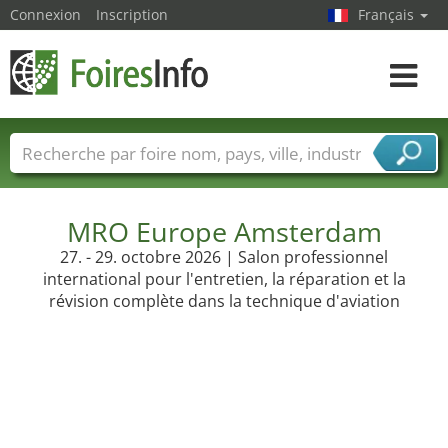
Connexion
Inscription
Français
Toggle
navigat
Foire noms
Pays
Villes
Secteurs de foire
Secteurs du fournisseur de services
MRO Europe Amsterdam
27. - 29. octobre 2026 | Salon professionnel
international pour l'entretien, la réparation et la
révision complète dans la technique d'aviation