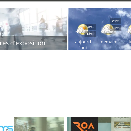
28°C
28°C
13°C
13°C
aujourd
demain
l
res d'exposition
´hui