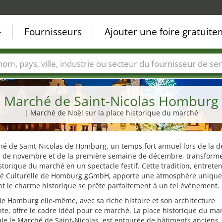
Fournisseurs
Ajouter une foire gratuit
Villes
Secteurs de foire
Secteurs du fournisseur de ser
Marché de Saint-Nicolas Homburg
| Marché de Noël sur la place historique du marché
é de Saint-Nicolas de Homburg, un temps fort annuel lors de la d
 de novembre et de la première semaine de décembre, transforme
storique du marché en un spectacle festif. Cette tradition, entrete
été Culturelle de Homburg gGmbH, apporte une atmosphère unique 
ont le charme historique se prête parfaitement à un tel événement.
 de Homburg elle-même, avec sa riche histoire et son architecture
e, offre le cadre idéal pour ce marché. La place historique du ma
le le Marché de Saint-Nicolas, est entourée de bâtiments anciens