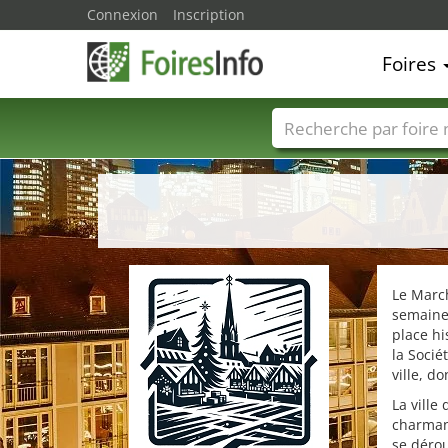
Connexion
Inscription
Foires
Foire noms
Pays
Le March
semaine
place hi
la Soci
ville, d
La ville
charmant
se dérou