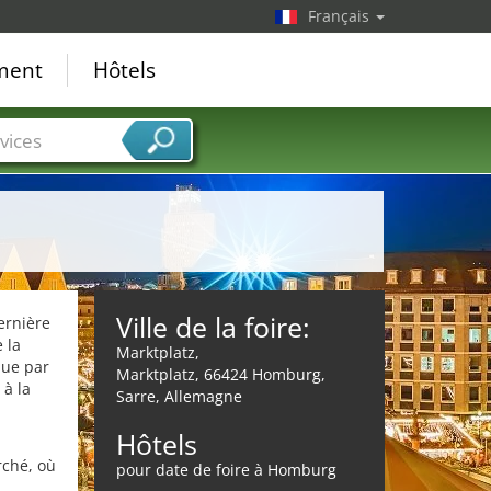
Français
ement
Hôtels
vices
Ville de la foire:
ernière
 la
Marktplatz,
nue par
Marktplatz, 66424 Homburg,
à la
Sarre, Allemagne
Hôtels
rché, où
pour date de foire à Homburg