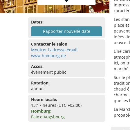
impress
caractèr
Les stan
Dates:
place et
peuvent 
Rapporter nouvelle date
idées de
œuvre d'
Contacter le salon
Montrer l'adresse émail
Une car
www.homburg.de
atmosphè
Ici, on 
Accès:
marché à
événement public
Sur le p
Rotation:
traditio
annuel
chaud ép
charme u
Heure locale:
que les 
13:17 heures (UTC +02:00)
La March
Homburg:
probabl
Paix d'Augsbourg