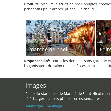
Produits:
biscuits, biscuits de noël, bougies, crèche
pendentifs pour arbres, punch, vin chaud, …
marché de noël
Foir
Responsabilité:
Toutes les données sans garantie et 
l’organisateur du salon respectif. Ceci n’est pas le sit
Images
Photo du stand lors de Marché de Saint-Nicolas ou
télécharger d'autres photos correspondantes !
Téléharger une image