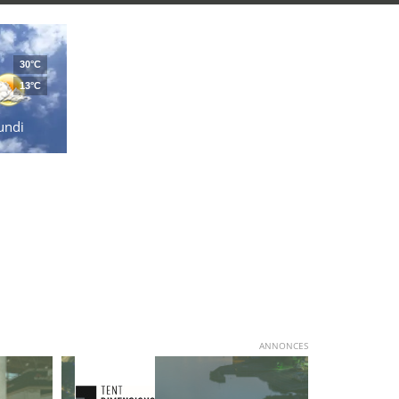
30°C
13°C
undi
ANNONCES