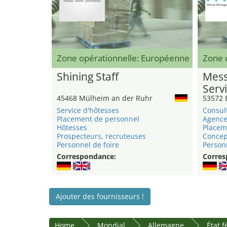
Zone opérationnelle: Européenne
Zone o
Shining Staff
Mess
Serv
45468 Mülheim an der Ruhr
53572 
Service d'hôtesses
Consul
Placement de personnel
Agence
Hôtesses
Placem
Prospecteurs, recruteuses
Concep
Personnel de foire
Person
Correspondance:
Corres
Ajouter des fournisseurs !
Home
Mondial
Allemagne
État 