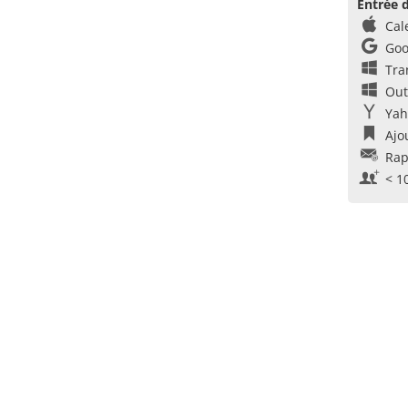
Entrée d
Cal
Goo
Tra
Out
Yah
Ajo
Rap
< 1