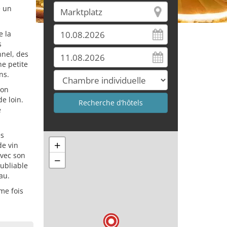
é un
e la
s
nnel, des
e petite
ns.
son
de loin.
e
es
+
de vin
Avec son
−
ubliable
au.
me fois