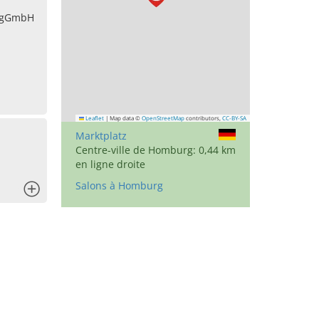
t gGmbH
Leaflet
|
Map data ©
OpenStreetMap
contributors,
CC-BY-SA
Marktplatz
Centre-ville de Homburg: 0,44 km
en ligne droite
Salons à Homburg
x