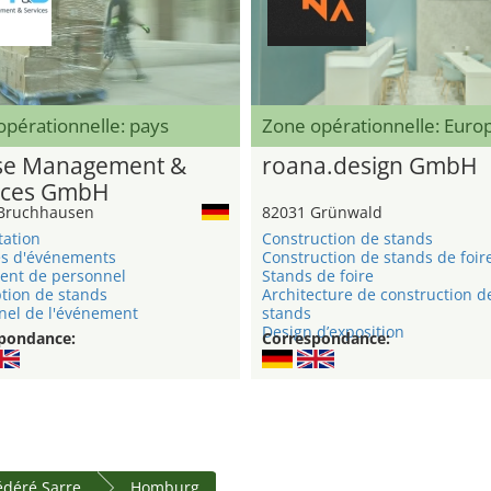
pérationnelle: pays
Zone opérationnelle: Eur
e Management &
roana.design GmbH
ices GmbH
Bruchhausen
82031 Grünwald
tation
Construction de stands
s d'événements
Construction de stands de foir
ent de personnel
Stands de foire
tion de stands
Architecture de construction d
nel de l'événement
stands
Design d’exposition
pondance:
Correspondance:
fédéré Sarre
Homburg