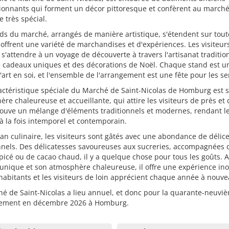
ionnants qui forment un décor pittoresque et confèrent au march
e très spécial.
ds du marché, arrangés de manière artistique, s'étendent sur tout
 offrent une variété de marchandises et d'expériences. Les visiteur
s'attendre à un voyage de découverte à travers l'artisanat traditio
 cadeaux uniques et des décorations de Noël. Chaque stand est un
art en soi, et l'ensemble de l'arrangement est une fête pour les se
actéristique spéciale du Marché de Saint-Nicolas de Homburg est 
re chaleureuse et accueillante, qui attire les visiteurs de près et 
trouve un mélange d'éléments traditionnels et modernes, rendant l
 la fois intemporel et contemporain.
lan culinaire, les visiteurs sont gâtés avec une abondance de délic
nnels. Des délicatesses savoureuses aux sucreries, accompagnées 
icé ou de cacao chaud, il y a quelque chose pour tous les goûts. 
nique et son atmosphère chaleureuse, il offre une expérience ino
habitants et les visiteurs de loin apprécient chaque année à nouve
é de Saint-Nicolas a lieu annuel, et donc pour la quarante-neuviè
ement en décembre 2026 à Homburg.