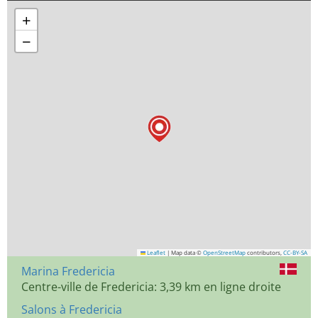
+
−
Leaflet
|
Map data ©
OpenStreetMap
contributors,
CC-BY-SA
Marina Fredericia
Centre-ville de Fredericia: 3,39 km en ligne droite
Salons à Fredericia