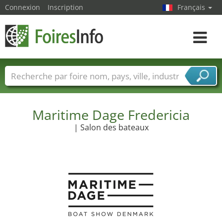
Connexion
Inscription
Français
Toggle
navigat
Foire noms
Pays
Villes
Secteurs de foire
Secteurs du fournisseur de services
Maritime Dage Fredericia
| Salon des bateaux