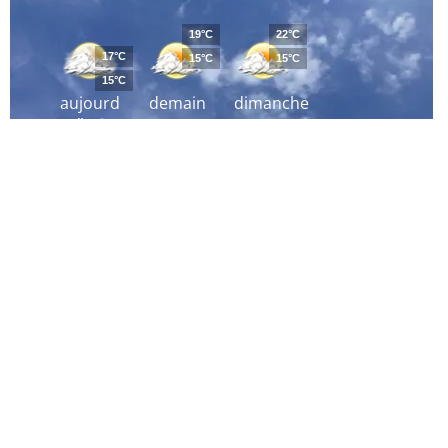
19°C
22°C
17°C
15°C
15°C
15°C
aujourd
demain
dimanche
´hui