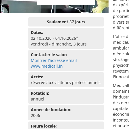
d'expéri
de parti
propriét
Seulement 57 jours
divers s
différen
Dates:
L'offre 
02.10.2026 - 04.10.2026*
médicaux
vendredi - dimanche, 3 jours
ambulan
médicale
Contacter le salon
stockag
Montrer l'adresse émail
physioth
www.medicall.in
revêteme
Accès:
l'innova
réservé aux visiteurs professionnels
Medicall
domaine
Rotation:
l'indust
annuel
des dern
capitale
Année de fondation:
économiq
2006
incontou
et au-de
Heure locale: