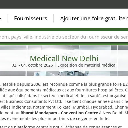
Fournisseurs
Ajouter une foire gratuit
Villes
Secteurs de foire
Secteurs du fournisseur de ser
Medicall New Delhi
02. - 04. octobre 2026 | Exposition de matériel médical
l
, établie depuis 2006, est reconnue comme la plus grande foire B
iée aux équipements médicaux et aux fournitures hospitalières. C
t, spécialisé dans le secteur médical et de la santé, est organisé
t Business Consultants Pvt Ltd. Il se tient chaque année dans cin
 villes indiennes, notamment Kolkata, Mumbai, Hyderabad, Chenna
alement au
Bharat Mandapam - Convention Centre
à New Delhi. M
 des événements les plus importants de ce genre en Inde.
 sert de plateforme centrale pour l'échange de connaissances et