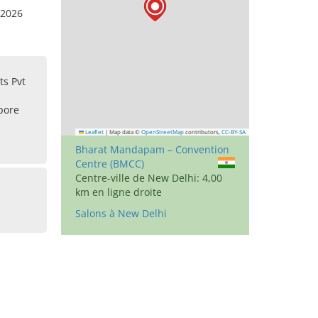
.2026
s Pvt
pore
Leaflet
|
Map data ©
OpenStreetMap
contributors,
CC-BY-SA
Bharat Mandapam – Convention
Centre (BMCC)
Centre-ville de New Delhi: 4,00
km en ligne droite
Salons à New Delhi