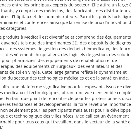
ences entre les principaux experts du secteur. Elle attire un large 
cipants, y compris des médecins, des fabricants, des distributeurs
aires d'hôpitaux et des administrateurs. Parmi les points forts figu
éminaires et conférences ainsi que la remise de prix d'innovation 
tes catégories.
de produits à Medicall est diversifiée et comprend des équipements
 avancés tels que des imprimantes 3D, des dispositifs de diagnost
ces, des systèmes de gestion des déchets biomédicaux, des fourn
s, des vêtements hospitaliers, des logiciels de gestion, des soluti
e pour pharmacies, des équipements de réhabilitation et de
érapie, des équipements chirurgicaux, des ventilateurs et des
nts de sol en vinyle. Cette large gamme reflète le dynamisme et
tion du secteur des technologies médicales et de la santé en Inde.
 offre une plateforme significative pour les exposants issus de div
s médicaux et technologiques, offrant une vue d'ensemble complè
rie. En tant que point de rencontre clé pour les professionnels disc
ières tendances et développements, la foire revêt une importance
 non seulement pour les participants mais aussi pour le développ
ue et technologique des villes hôtes. Medicall est un événement
rnable pour tous ceux qui travaillent dans le secteur de la santé 
là.