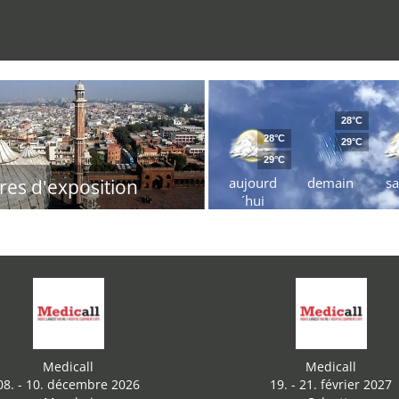
28°C
28°C
29°C
29°C
aujourd
demain
s
res d'exposition
´hui
Medicall
Medicall
08. - 10. décembre 2026
19. - 21. février 2027