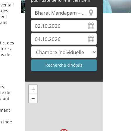
pour date de foire à New Delhi
éventail
, des
rent
dans
ic, des
itures
ons de
ers
+
te de
−
utant
ement
en Inde