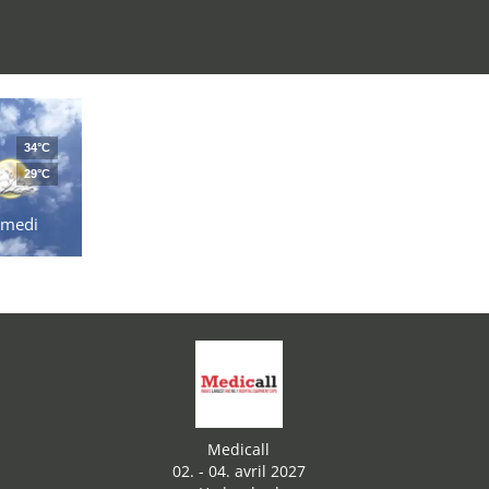
34°C
29°C
amedi
Medicall
02. - 04. avril 2027