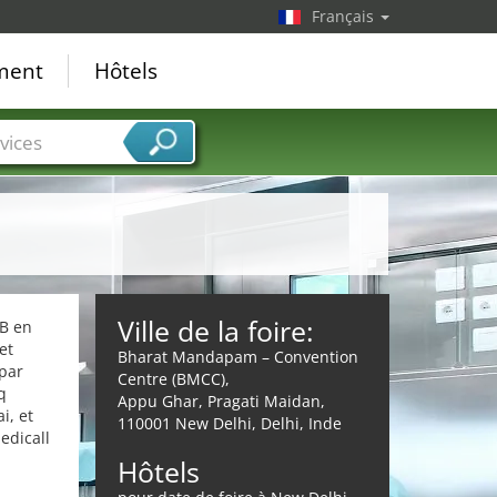
Français
ement
Hôtels
vices
Ville de la foire:
2B en
et
Bharat Mandapam – Convention
 par
Centre (BMCC),
q
Appu Ghar, Pragati Maidan,
i, et
110001 New Delhi, Delhi, Inde
edicall
Hôtels