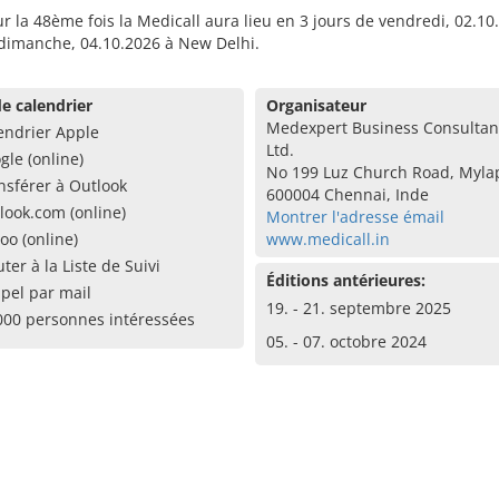
r la 48ème fois la Medicall aura lieu en 3 jours de vendredi, 02.10
 dimanche, 04.10.2026 à New Delhi.
e calendrier
Organisateur
Medexpert Business Consultant
endrier Apple
Ltd.
gle (online)
No 199 Luz Church Road, Myla
nsférer à Outlook
600004 Chennai, Inde
look.com (online)
Montrer l'adresse émail
oo (online)
www.medicall.in
uter à la Liste de Suivi
Éditions antérieures:
pel par mail
19. - 21. septembre 2025
000 personnes intéressées
05. - 07. octobre 2024