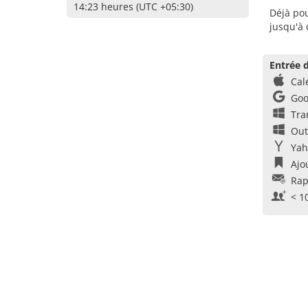
14:23 heures (UTC +05:30)
Déjà pou
jusqu'à
Entrée d
Cal
Goo
Tra
Out
Yah
Ajo
Rap
< 1