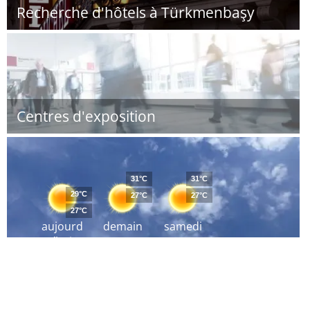
Recherche d'hôtels à Türkmenbaşy
Centres d'exposition
31°C
31°C
29°C
27°C
27°C
27°C
aujourd
demain
samedi
´hui