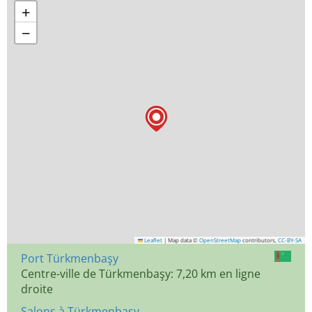
+
−
Leaflet
|
Map data ©
OpenStreetMap
contributors,
CC-BY-SA
Port Türkmenbaşy
Centre-ville de Türkmenbaşy: 7,20 km en ligne
droite
Salons à Türkmenbaşy