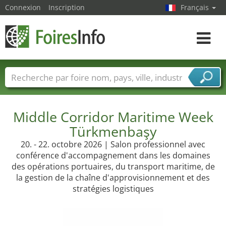
Connexion
Inscription
Français
Toggle
navigat
Foire noms
Pays
Villes
Secteurs de foire
Secteurs du fournisseur de services
Middle Corridor Maritime Week
Türkmenbaşy
20. - 22. octobre 2026 | Salon professionnel avec
conférence d'accompagnement dans les domaines
des opérations portuaires, du transport maritime, de
la gestion de la chaîne d'approvisionnement et des
stratégies logistiques