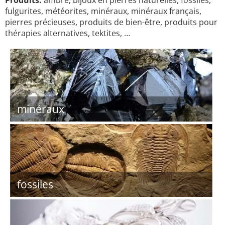
Produits:
ambre, bijoux en pierres naturelles, fossiles,
fulgurites, météorites, minéraux, minéraux français,
pierres précieuses, produits de bien-être, produits pour
thérapies alternatives, tektites, …
minéraux
fossiles