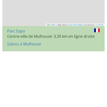
Leaflet
|
Map data ©
OpenStreetMap
contributors,
CC-BY-SA
Parc Expo
Centre-ville de Mulhouse: 3,30 km en ligne droite
Salons à Mulhouse