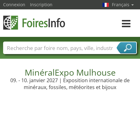
Connexion
Inscription
Français
Toggle
navigat
Foire noms
Pays
Villes
Secteurs de foire
Secteurs du fournisseur de services
MinéralExpo Mulhouse
09. - 10. janvier 2027 | Exposition internationale de
minéraux, fossiles, météorites et bijoux