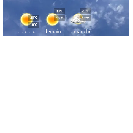
30°C
26°C
28°C
19°C
19°C
19°C
aujourd
demain
dimanche
´hui