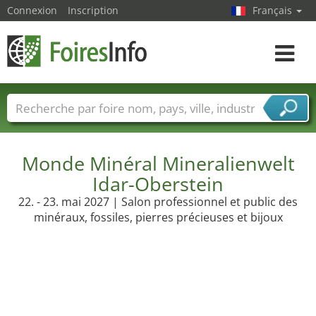
Connexion
Inscription
Français
Toggle
navigat
Foire noms
Pays
Villes
Secteurs de foire
Secteurs du fournisseur de services
Monde Minéral Mineralienwelt
Idar-Oberstein
22. - 23. mai 2027 | Salon professionnel et public des
minéraux, fossiles, pierres précieuses et bijoux