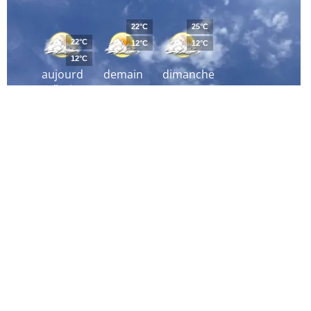
22°C
25°C
22°C
12°C
12°C
12°C
aujourd
demain
dimanche
´hui