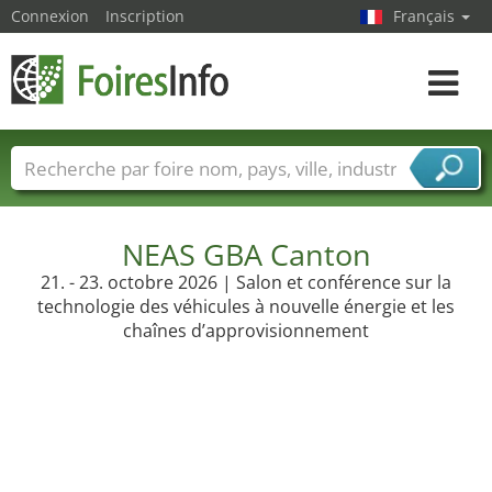
Connexion
Inscription
Français
Toggle
navigat
Foire noms
Pays
Villes
Secteurs de foire
Secteurs du fournisseur de services
NEAS GBA Canton
21. - 23. octobre 2026 | Salon et conférence sur la
technologie des véhicules à nouvelle énergie et les
chaînes d’approvisionnement