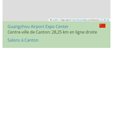
Leaflet
|
Map data ©
OpenStreetMap
contributors,
CC-BY-SA
Guangzhou Airport Expo Center
Centre-ville de Canton: 28,25 km en ligne droite
Salons à Canton