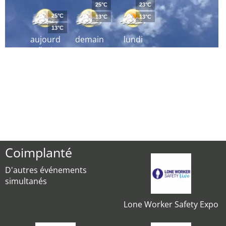
25°C
23°C
25°C
13°C
13°C
13°C
aujourd
demain
lundi
´hui
Coimplanté
D'autres événements
simultanés
Lone Worker Safety Expo