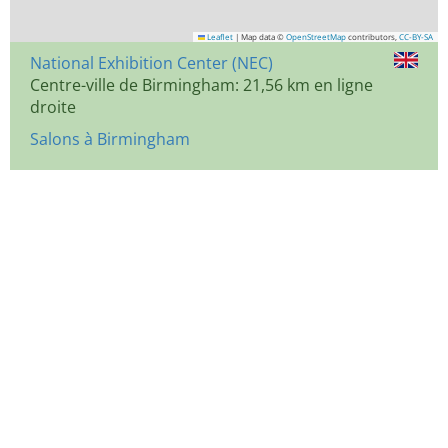
Leaflet
|
Map data ©
OpenStreetMap
contributors,
CC-BY-SA
National Exhibition Center (NEC)
Centre-ville de Birmingham: 21,56 km en ligne
droite
Salons à Birmingham