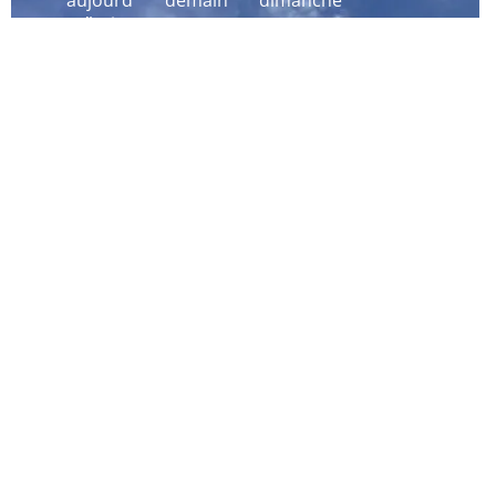
aujourd
demain
dimanche
´hui