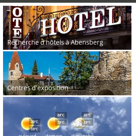
Recherche d'hôtels à Abensberg
Centres d'exposition
24°C
26°C
28°C
19°C
19°C
19°C