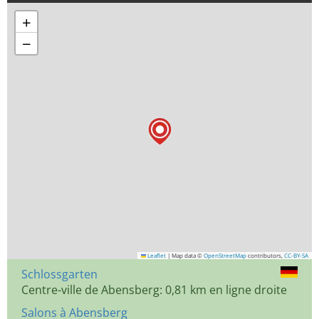
+
−
Leaflet
|
Map data ©
OpenStreetMap
contributors,
CC-BY-SA
Schlossgarten
Centre-ville de Abensberg: 0,81 km en ligne droite
Salons à Abensberg