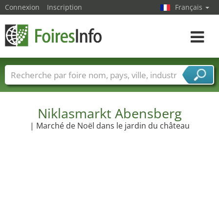
Connexion
Inscription
Français
Toggle
navigat
Foire noms
Pays
Villes
Secteurs de foire
Secteurs du fournisseur de services
Niklasmarkt Abensberg
| Marché de Noël dans le jardin du château