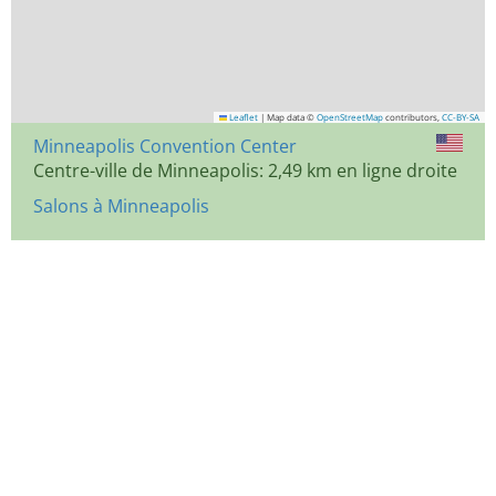
Leaflet
|
Map data ©
OpenStreetMap
contributors,
CC-BY-SA
Minneapolis Convention Center
Centre-ville de Minneapolis: 2,49 km en ligne droite
Salons à Minneapolis