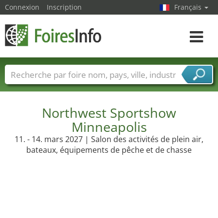
Connexion
Inscription
Français
Toggle
navigat
Foire noms
Pays
Villes
Secteurs de foire
Secteurs du fournisseur de services
Northwest Sportshow
Minneapolis
11. - 14. mars 2027 | Salon des activités de plein air,
bateaux, équipements de pêche et de chasse