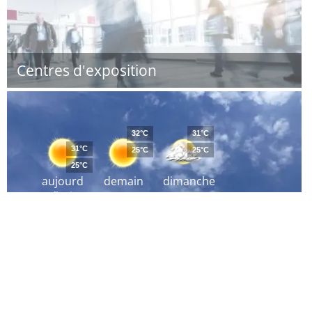
Centres d'exposition
32°C
31°C
31°C
25°C
25°C
25°C
aujourd
demain
dimanche
´hui