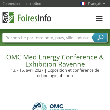
Connexion
Inscription
Français
Toggle
navigat
Foire noms
Pays
Villes
Secteurs de foire
Secteurs du fournisseur de services
OMC Med Energy Conference &
Exhibition Ravenne
13. - 15. avril 2027 | Exposition et conférence de
technologie offshore