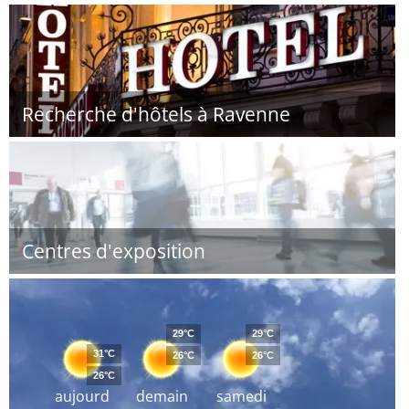
Recherche d'hôtels à Ravenne
Centres d'exposition
29°C
29°C
31°C
26°C
26°C
26°C
aujourd
demain
samedi