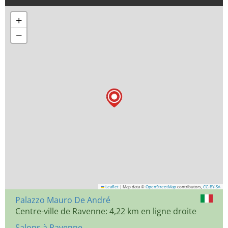
+
−
Leaflet
|
Map data ©
OpenStreetMap
contributors,
CC-BY-SA
Palazzo Mauro De André
Centre-ville de Ravenne: 4,22 km en ligne droite
Salons à Ravenne