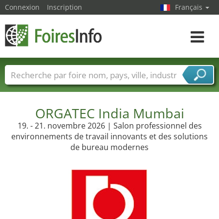
Connexion
Inscription
Français
Toggle
navigat
Foire noms
Pays
Villes
Secteurs de foire
Secteurs du fournisseur de services
ORGATEC India Mumbai
19. - 21. novembre 2026 | Salon professionnel des
environnements de travail innovants et des solutions
de bureau modernes