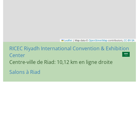
Leaflet
|
Map data ©
OpenStreetMap
contributors,
CC-BY-SA
RICEC Riyadh International Convention & Exhibition
Center
Centre-ville de Riad: 10,12 km en ligne droite
Salons à Riad