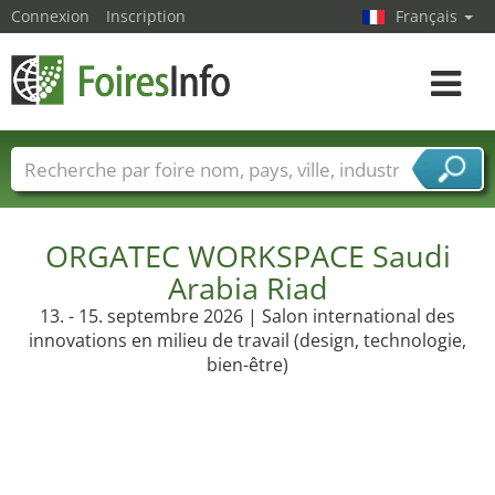
Connexion
Inscription
Français
Toggle
navigat
Foire noms
Pays
Villes
Secteurs de foire
Secteurs du fournisseur de services
ORGATEC WORKSPACE Saudi
Arabia Riad
13. - 15. septembre 2026 | Salon international des
innovations en milieu de travail (design, technologie,
bien-être)