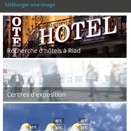
Téléharger une image
Recherche d'hôtels à Riad
Centres d'exposition
42°C
42°C
42°C
32°C
32°C