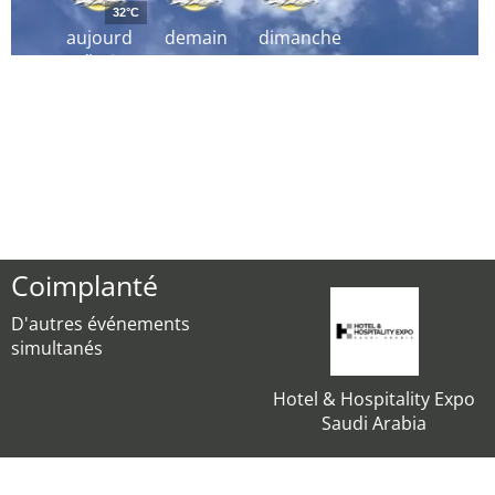
32°C
aujourd
demain
dimanche
´hui
Coimplanté
D'autres événements
simultanés
Hotel & Hospitality Expo
Saudi Arabia