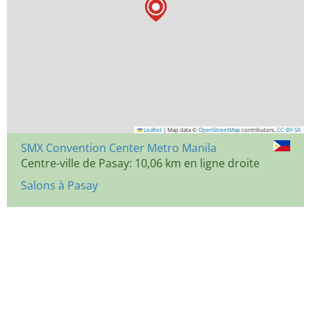
Leaflet
|
Map data ©
OpenStreetMap
contributors,
CC-BY-SA
SMX Convention Center Metro Manila
Centre-ville de Pasay: 10,06 km en ligne droite
Salons à Pasay