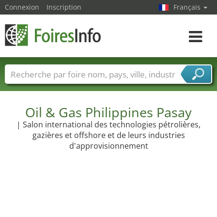
Connexion
Inscription
Français
Toggle
navigat
Foire noms
Pays
Villes
Secteurs de foire
Secteurs du fournisseur de services
Oil & Gas Philippines Pasay
| Salon international des technologies pétrolières,
gazières et offshore et de leurs industries
d'approvisionnement