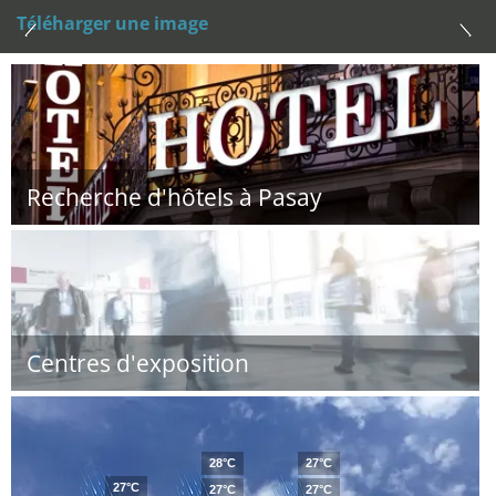
Téléharger une image
Recherche d'hôtels à Pasay
Centres d'exposition
28°C
27°C
27°C
27°C
27°C