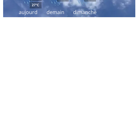
27°C
aujourd
demain
dimanche
´hui