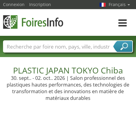
Connexion
Inscription
Français
Toggle
navigat
Foire noms
Pays
Villes
Secteurs de foire
Secteurs du fournisseur de services
PLASTIC JAPAN TOKYO Chiba
30. sept.. - 02. oct.. 2026 | Salon professionnel des
plastiques hautes performances, des technologies de
transformation et des innovations en matière de
matériaux durables