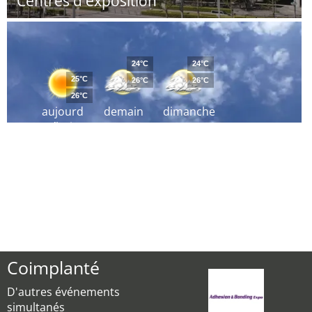
Centres d'exposition
24°C
24°C
25°C
26°C
26°C
26°C
aujourd
demain
dimanche
´hui
Coimplanté
D'autres événements
simultanés