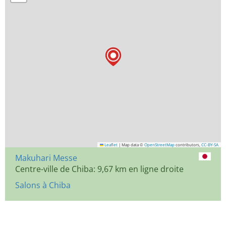
Leaflet
|
Map data ©
OpenStreetMap
contributors,
CC-BY-SA
Makuhari Messe
Centre-ville de Chiba: 9,67 km en ligne droite
Salons à Chiba