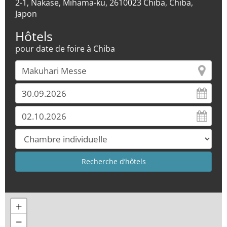
2-1, Nakase, Mihama-ku, 2610023 Chiba, Chiba,
Japon
Hôtels
pour date de foire à Chiba
+
−