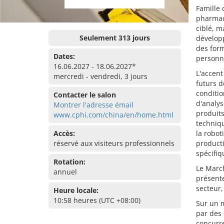
Famille 
pharmac
ciblé, m
Seulement 313 jours
dévelop
des form
Dates:
personne
16.06.2027 - 18.06.2027*
L'accent
mercredi - vendredi, 3 jours
futurs d
conditio
Contacter le salon
d'analys
Montrer l'adresse émail
produits
www.cphi.com/china/en/home.html
techniqu
Accès:
la robo
réservé aux visiteurs professionnels
product
spécifi
Rotation:
Le March
annuel
présente
secteur,
Heure locale:
10:58 heures (UTC +08:00)
Sur un 
par des 
concurr