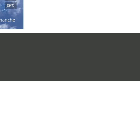
29°C
manche