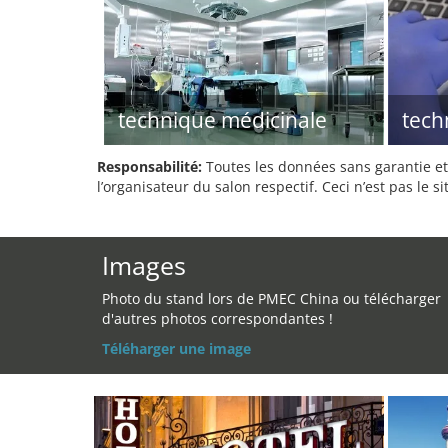
technique médicinale
tech
Responsabilité:
Toutes les données sans garantie et 
l’organisateur du salon respectif. Ceci n’est pas le sit
Images
Photo du stand lors de PMEC China ou télécharger
d'autres photos correspondantes !
Téléharger une image