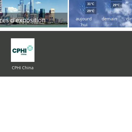
31°C
29°C
29°C
aujourd
demain
di
res d'exposition
´hui
CPHI China