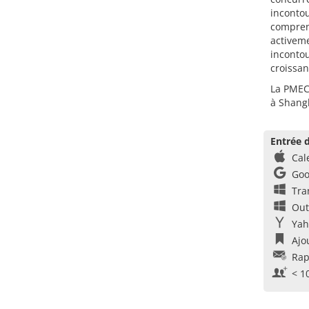
incontou
compren
activeme
incontou
croissan
La PMEC 
à Shang
Entrée d
Cal
Goo
Tra
Out
Yah
Ajo
Rap
< 1