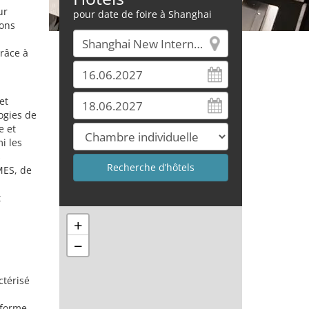
ur
pour date de foire à Shanghai
ions
râce à
et
ogies de
e et
i les
s
MES, de
t
+
−
u
térisé
eforme