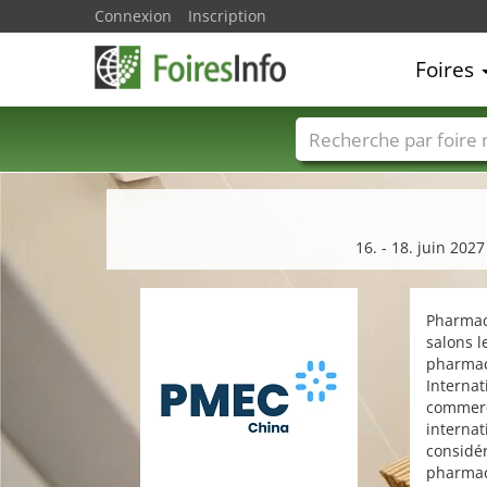
Connexion
Inscription
Foires
Foire noms
Pays
16. - 18. juin 20
Pharmac
salons 
pharmac
Internat
commerci
internat
considé
pharmac