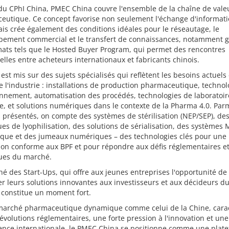
du CPhI China, PMEC China couvre l'ensemble de la chaîne de vale
eutique. Ce concept favorise non seulement l'échange d'informat
ais crée également des conditions idéales pour le réseautage, le
pement commercial et le transfert de connaissances, notamment g
ats tels que le Hosted Buyer Program, qui permet des rencontres
lles entre acheteurs internationaux et fabricants chinois.
 est mis sur des sujets spécialisés qui reflètent les besoins actuels 
e l'industrie : installations de production pharmaceutique, technol
nnement, automatisation des procédés, technologies de laboratoir
e, et solutions numériques dans le contexte de la Pharma 4.0. Parm
 présentés, on compte des systèmes de stérilisation (NEP/SEP), de
es de lyophilisation, des solutions de sérialisation, des systèmes 
tique et des jumeaux numériques – des technologies clés pour une
ion conforme aux BPF et pour répondre aux défis réglementaires e
ques du marché.
é des Start-Ups, qui offre aux jeunes entreprises l'opportunité de
r leurs solutions innovantes aux investisseurs et aux décideurs d
 constitue un moment fort.
marché pharmaceutique dynamique comme celui de la Chine, carac
évolutions réglementaires, une forte pression à l'innovation et une
ence internationale, le PMEC China se positionne comme une plat