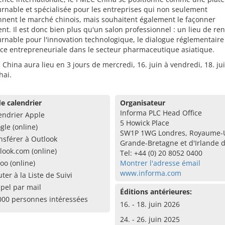
rnable et spécialisée pour les entreprises qui non seulement
nent le marché chinois, mais souhaitent également le façonner
nt. Il est donc bien plus qu'un salon professionnel : un lieu de re
rnable pour l'innovation technologique, le dialogue réglementaire 
ce entrepreneuriale dans le secteur pharmaceutique asiatique.
China aura lieu en 3 jours de mercredi, 16. juin à vendredi, 18. ju
hai.
e calendrier
Organisateur
Informa PLC Head Office
endrier Apple
5 Howick Place
gle (online)
SW1P 1WG Londres, Royaume-
nsférer à Outlook
Grande-Bretagne et d'Irlande 
look.com (online)
Tel: +44 (0) 20 8052 0400
oo (online)
Montrer l'adresse émail
www.informa.com
uter à la Liste de Suivi
pel par mail
Éditions antérieures:
000 personnes intéressées
16. - 18. juin 2026
24. - 26. juin 2025