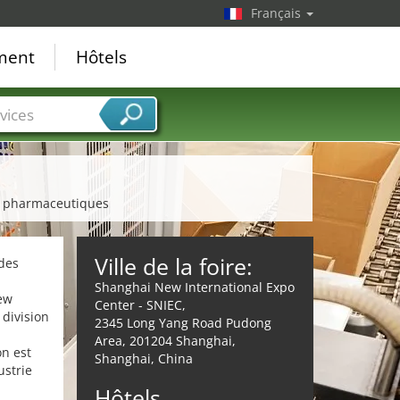
Français
ement
Hôtels
vices
es pharmaceutiques
Ville de la foire:
des
Shanghai New International Expo
ew
Center - SNIEC,
 division
2345 Long Yang Road Pudong
Area, 201204 Shanghai,
on est
Shanghai, China
ustrie
Hôtels