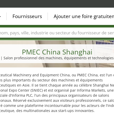
Fournisseurs
Ajouter une foire gratuit
Villes
Secteurs de foire
Secteurs du fournisseur de ser
PMEC China Shanghai
27 | Salon professionnel des machines, équipements et technologi
eutical Machinery and Equipment China, ou PMEC China, est l'un 
les plus importants du secteur des machines et équipements
eutiques en Asie. Il se tient chaque année au célèbre Shanghai N
ional Expo Center (SNIEC) et est organisé par Informa Markets, une
ale d'Informa PLC, l'un des principaux organisateurs de salons
ionaux. Réservé exclusivement aux visiteurs professionnels, ce sal
ré comme une plateforme incontournable pour les acteurs de l'ind
eutique, des multinationales aux start-ups innovantes.