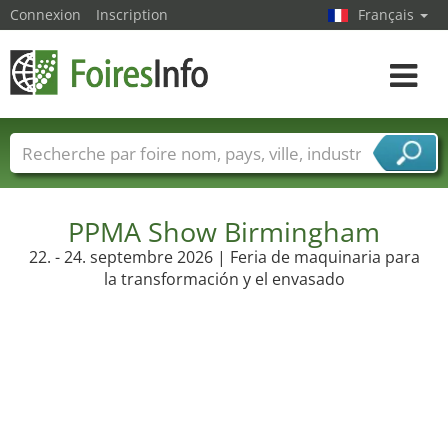
Connexion
Inscription
Français
Toggle
navigat
Foire noms
Pays
Villes
Secteurs de foire
Secteurs du fournisseur de services
PPMA Show Birmingham
22. - 24. septembre 2026 | Feria de maquinaria para
la transformación y el envasado