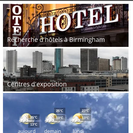
Recherche d'hôtels à Birmingham
Centres d'exposition
25°C
23°C
25°C
13°C
13°C
13°C
aujourd
demain
lundi