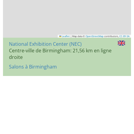
Leaflet
|
Map data ©
OpenStreetMap
contributors,
CC-BY-SA
National Exhibition Center (NEC)
Centre-ville de Birmingham: 21,56 km en ligne
droite
Salons à Birmingham