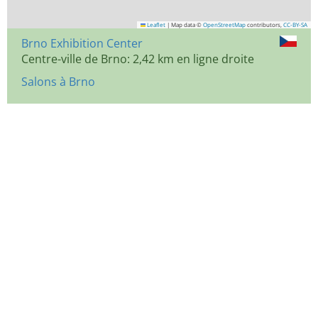
Leaflet
|
Map data ©
OpenStreetMap
contributors,
CC-BY-SA
Brno Exhibition Center
Centre-ville de Brno: 2,42 km en ligne droite
Salons à Brno