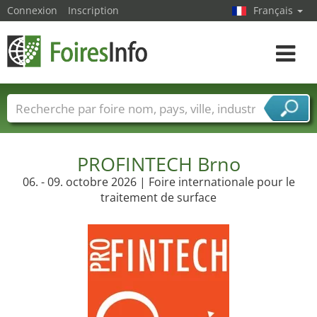
Connexion
Inscription
Français
Toggle
navigat
Foire noms
Pays
Villes
Secteurs de foire
Secteurs du fournisseur de services
PROFINTECH Brno
06. - 09. octobre 2026 | Foire internationale pour le
traitement de surface