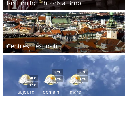
Recherche d'hôtels à Brno
Centres d'exposition
27°C
21°C
28°C
17°C
17°C
17°C
aujourd
demain
mardi
´hui