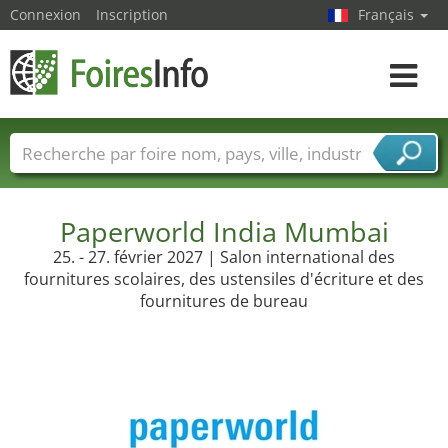
Connexion
Inscription
Français
Toggle
navigat
Foire noms
Pays
Villes
Secteurs de foire
Secteurs du fournisseur de services
Paperworld India Mumbai
25. - 27. février 2027 | Salon international des
fournitures scolaires, des ustensiles d'écriture et des
fournitures de bureau