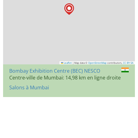
Leaflet
|
Map data ©
OpenStreetMap
contributors,
CC-BY-SA
Bombay Exhibition Centre (BEC) NESCO
Centre-ville de Mumbai: 14,98 km en ligne droite
Salons à Mumbai