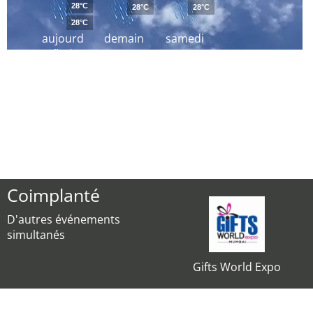
28°C
28°C
28°C
28°C
aujourd
demain
samedi
´hui
Coimplanté
D'autres événements
simultanés
Gifts World Expo