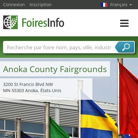
Connexion
Inscription
Français
Toggle
navigat
Foire noms
Pays
Villes
Secteurs de foire
Secteurs du fournisseur de services
Anoka County Fairgrounds
3200 St Francis Blvd NW
MN 55303 Anoka, États-Unis