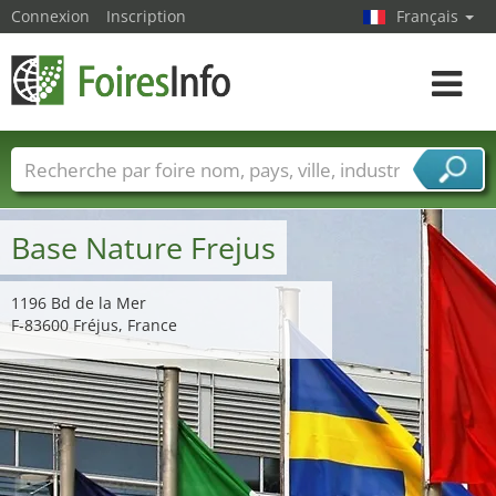
Connexion
Inscription
Français
Toggle
navigat
Foire noms
Pays
Villes
Secteurs de foire
Secteurs du fournisseur de services
Base Nature Frejus
1196 Bd de la Mer
F-83600 Fréjus, France