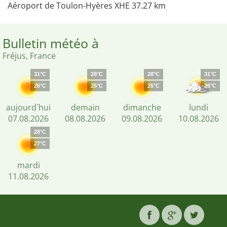
Aéroport de Toulon-Hyères XHE 37.27 km
Bulletin météo à
Fréjus, France
31°C
28°C
28°C
31°C
26°C
25°C
25°C
26°C
aujourd´hui
demain
dimanche
lundi
07.08.2026
08.08.2026
09.08.2026
10.08.2026
28°C
27°C
mardi
11.08.2026