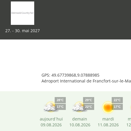
27. - 30. mai 2027
GPS: 49.67739868,9.07888985
Aéroport International de Francfort-sur-le-M
28°C
29°C
22°C
17°C
22°C
17°C
aujourd´hui
demain
mardi
m
09.08.2026
10.08.2026
11.08.2026
12