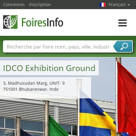
Connexion
Inscription
Français
Toggle
navigat
Foire noms
Pays
Villes
Secteurs de foire
Secteurs du fournisseur de services
IDCO Exhibition Ground
3, Madhusudan Marg, UNIT- 9
751001 Bhubaneswar, Inde