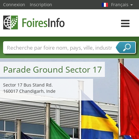
Connexion
Inscription
Français
Toggle
navigat
Foire noms
Pays
Villes
Secteurs de foire
Secteurs du fournisseur de services
Parade Ground Sector 17
Sector 17 Bus Stand Rd.
160017 Chandigarh, Inde