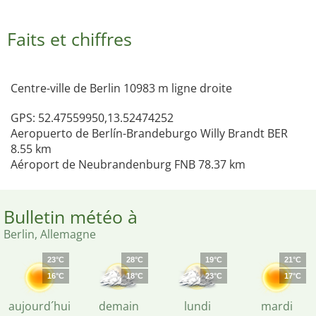
Faits et chiffres
Centre-ville de Berlin 10983 m ligne droite
GPS: 52.47559950,13.52474252
Aeropuerto de Berlín-Brandeburgo Willy Brandt BER
8.55 km
Aéroport de Neubrandenburg FNB 78.37 km
Bulletin météo à
Berlin, Allemagne
23°C
28°C
19°C
21°C
16°C
18°C
23°C
17°C
aujourd´hui
demain
lundi
mardi