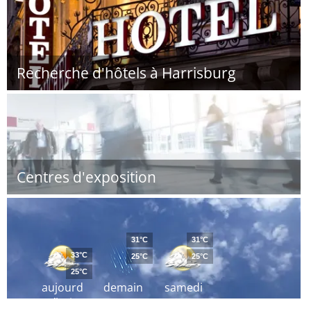
Recherche d'hôtels à Harrisburg
Centres d'exposition
31°C
31°C
33°C
25°C
25°C
25°C
aujourd
demain
samedi
´hui