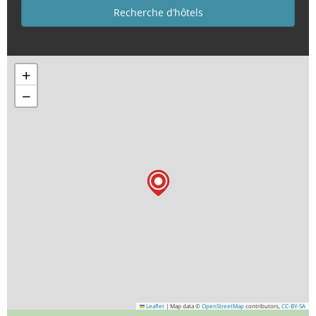
+
−
Leaflet
|
Map data ©
OpenStreetMap
contributors,
CC-BY-SA