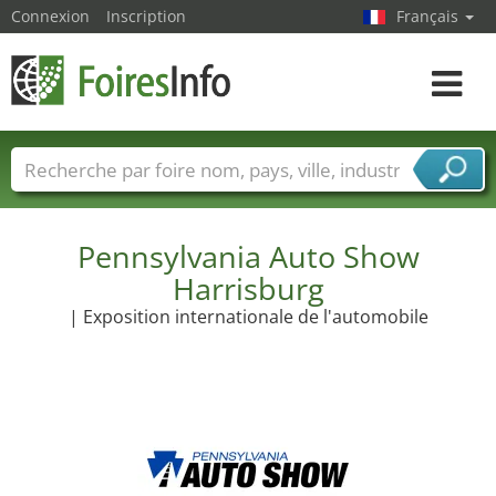
Connexion
Inscription
Français
Toggle
navigat
Foire noms
Pays
Villes
Secteurs de foire
Secteurs du fournisseur de services
Pennsylvania Auto Show
Harrisburg
| Exposition internationale de l'automobile