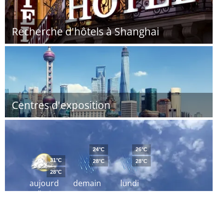
Recherche d'hôtels à Shanghai
Centres d'exposition
24°C
26°C
31°C
28°C
28°C
28°C
aujourd
demain
lundi
´hui