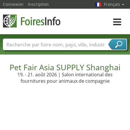
Connexion
Inscription
Français
Toggle
navigat
Foire noms
Pays
Villes
Secteurs de foire
Secteurs du fournisseur de services
Pet Fair Asia SUPPLY Shanghai
19. - 21. août 2026 | Salon international des
fournitures pour animaux de compagnie